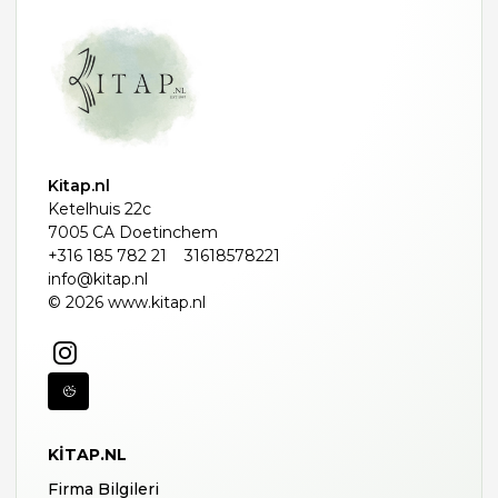
Kitap.nl
Ketelhuis 22c
7005 CA Doetinchem
+316 185 782 21
31618578221
info@kitap.nl
© 2026 www.kitap.nl
KITAP.NL
Firma Bilgileri