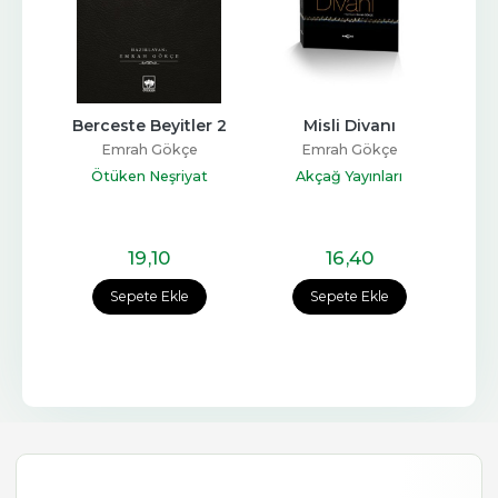
Berceste Beyitler 2
Misli Divanı
Emrah Gökçe
Emrah Gökçe
Ötüken Neşriyat
Akçağ Yayınları
19
,10
16
,40
Sepete Ekle
Sepete Ekle