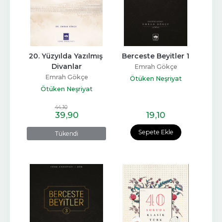
20. Yüzyılda Yazılmış 
Berceste Beyitler 1
Divanlar
Emrah Gökçe
Emrah Gökçe
Ötüken Neşriyat
Ötüken Neşriyat
44
,10
39
,90
19
,10
Sepete Ekle
Tükendi