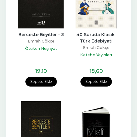
Berceste Beyitler - 3
40 Soruda Klasik 
Türk Edebiyatı
Emrah Gökçe
Emrah Gökçe
Ötüken Neşriyat
Ketebe Yayınları
19
,10
18
,60
Sepete Ekle
Sepete Ekle