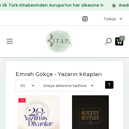
 Türk Kitabevinden Avrupa’nın her ülkesine ✨
Aradığını
0
Emrah Gökçe - Yazarın kitapları
-%
9