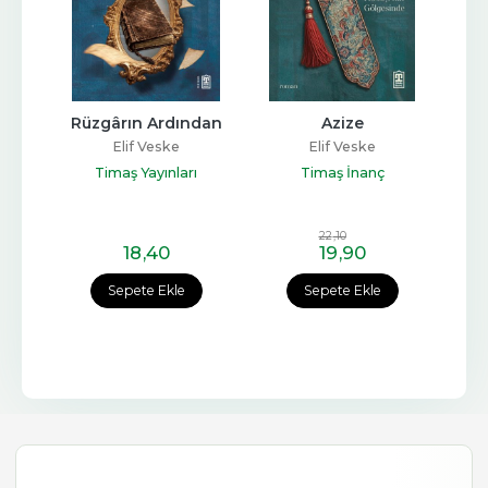
Rüzgârın Ardından
Azize
Elif Veske
Elif Veske
Timaş Yayınları
Timaş İnanç
22
,10
18
,40
19
,90
Sepete Ekle
Sepete Ekle