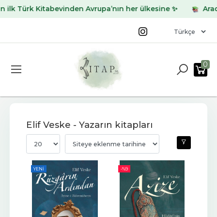
lk Türk Kitabevinden Avrupa’nın her ülkesine ✨
Aradığı
0
Elif Veske - Yazarın kitapları
YENI
-%
9