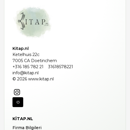
Kitap.nl
Ketelhuis 22c
7005 CA Doetinchem
+316 185 782 21
31618578221
info@kitap.nl
© 2026 www.kitap.nl
KITAP.NL
Firma Bilgileri