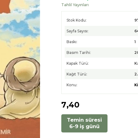
Tahlil Yayınları
Stok Kodu:
9
Sayfa Sayısı:
6
Baskı:
1
Basım Tarihi:
2
Kapak Türü:
K
Kağıt Türü:
2
Konu:
K
7
,40
Temin süresi
6-9 iş günü