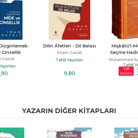
 Âfetleri - Dil Belası
Mişkâtü’l-Mesâbîh’ten 
El-Ezkâ
Seçme Hadisler (3 Cilt - 
İmam Gazali
Mehme
Termo Deri)
Muhammed İlyas Kandehlevi
Tahlil Yayınları
Tahlil Yayınları
264
,10
%18
9
,80
215
,92
İNDİRİM
İN
YAZARIN DIĞER KITAPLARI