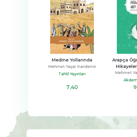
Medine Yollarında
Arapça Öğrenenler İçin 
Hikayelerle 40 Hadis
Mehmet Yaşar Kandemir
Mehmet Yaşar Kandemir
Tahlil Yayınları
Akdem Yayınları
7
,40
9
,80