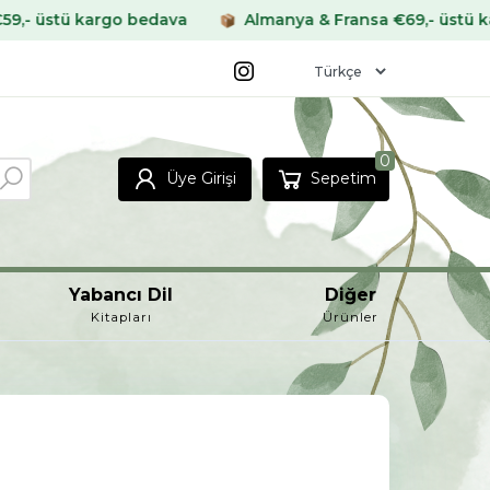
o bedava
Almanya & Fransa €69,- üstü kargo bedava
0
Üye Girişi
Sepetim
Yabancı Dil
Diğer
Kitapları
Ürünler