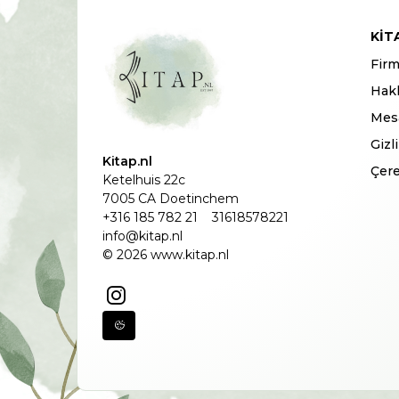
KIT
Firm
Hak
Mesa
Gizl
Kitap.nl
Çere
Ketelhuis 22c
7005 CA Doetinchem
+316 185 782 21
31618578221
info@kitap.nl
© 2026 www.kitap.nl