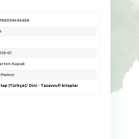
786059494656
4
019-01
arton Kapak
. Hamur
itap (Türkçe)
/
Dini - Tasavvufi kitaplar