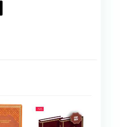
-%
18