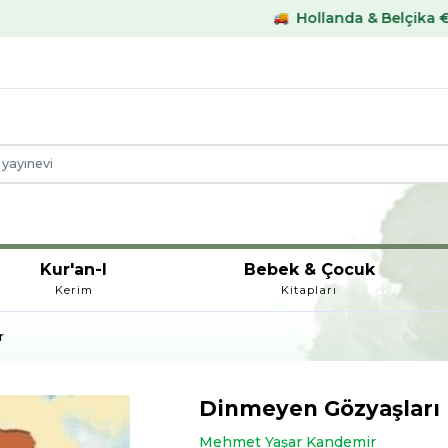
Hollanda & Belçika €59,- üstü karg
Kur'an-I
Bebek & Çocuk
Kerim
Kitapları
r
Dinmeyen Gözyaşları
Mehmet Yaşar Kandemir