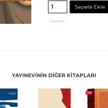
Sepete Ekle
Hata bildir
YAYINEVININ DIĞER KITAPLARI
-%
18
-%
15