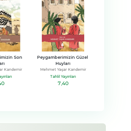
Peygamberimizin Güzel 
Ebu Cendel'in Zincirleri
Huyları
Mehmet Yaşar Kandemir
Mehmet Yaşar Kandemir
Tahlil Yayınları
Tahlil Yayınları
7
,40
7
,40