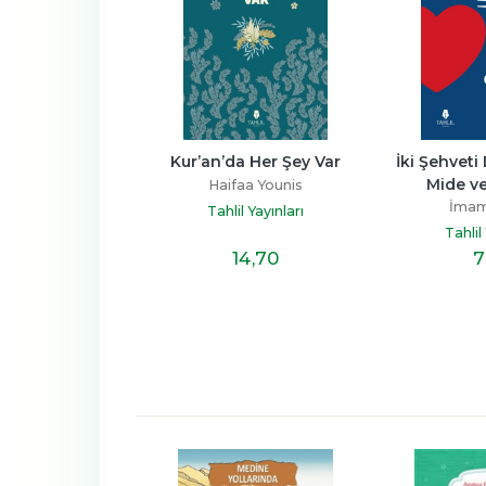
r’an’da Her Şey Var
İki Şehveti Dizginlemek: 
Dilin
Mide ve Cinsellik
Haifaa Younis
İmam Gazali
Tahlil Yayınları
Tahlil Yayınları
14
,70
7
,90