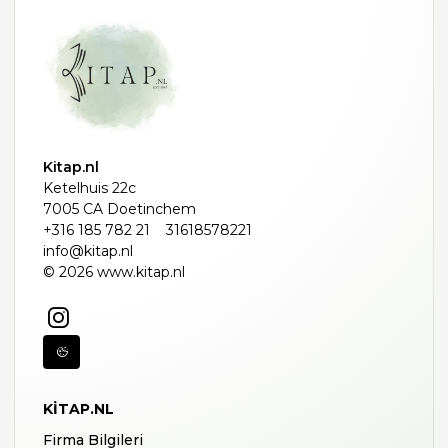
Kitap.nl
Ketelhuis 22c
7005 CA Doetinchem
+316 185 782 21
31618578221
info@kitap.nl
© 2026 www.kitap.nl
KITAP.NL
Firma Bilgileri