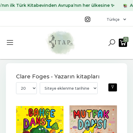
n ilk Türk Kitabevinden Avrupa’nın her ülkesine ✨
Arad
0
Clare Foges - Yazarın kitapları