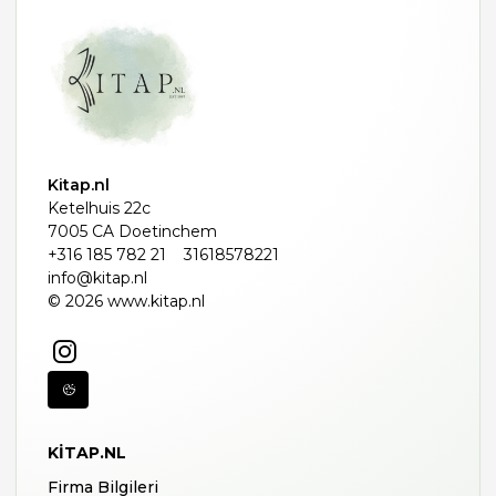
Kitap.nl
Ketelhuis 22c
7005 CA Doetinchem
+316 185 782 21
31618578221
info@kitap.nl
© 2026 www.kitap.nl
KITAP.NL
Firma Bilgileri