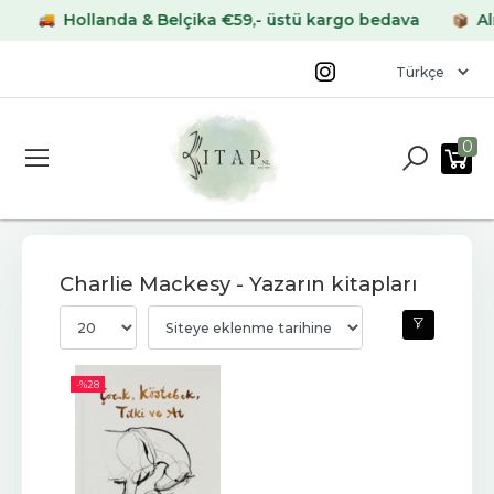
Hollanda & Belçika €59,- üstü kargo bedava
Alma
0
Charlie Mackesy - Yazarın kitapları
-%
28