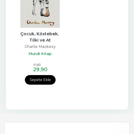
Çocuk, Köstebek, 
Tilki ve At
Charlie Mackesy
Mundi Kitap
41
,60
29
,90
Sepete Ekle