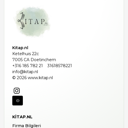
Kitap.nl
Ketelhuis 22c
7005 CA Doetinchem
+316 185 782 21
31618578221
info@kitap.nl
© 2026 www.kitap.nl
KITAP.NL
Firma Bilgileri