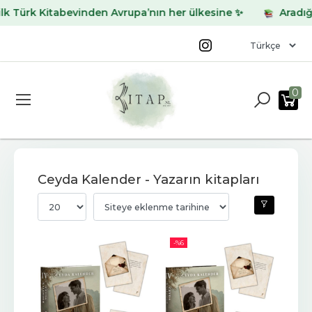
rk Kitabevinden Avrupa’nın her ülkesine ✨
Aradığınız k
0
Ceyda Kalender - Yazarın kitapları
-%
6