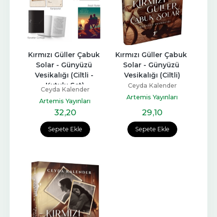
Kırmızı Güller Çabuk 
Kırmızı Güller Çabuk 
Solar - Günyüzü 
Solar - Günyüzü 
Vesikalığı (Ciltli - 
Vesikalığı (Ciltli)
Kutulu Set)
Ceyda Kalender
Ceyda Kalender
Artemis Yayınları
Artemis Yayınları
32
,20
29
,10
Sepete Ekle
Sepete Ekle