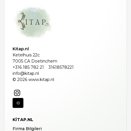
Kitap.nl
Ketelhuis 22c
7005 CA Doetinchem
+316 185 782 21
31618578221
info@kitap.nl
© 2026 www.kitap.nl
KITAP.NL
Firma Bilgileri