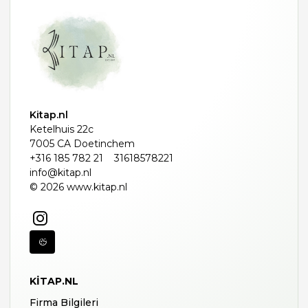
Kitap.nl
Ketelhuis 22c
7005 CA Doetinchem
+316 185 782 21
31618578221
info@kitap.nl
© 2026 www.kitap.nl
KITAP.NL
Firma Bilgileri