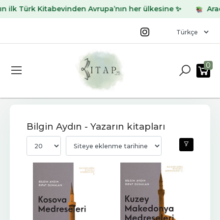
lk Türk Kitabevinden Avrupa’nın her ülkesine ✨
Aradığı
0
Bilgin Aydın - Yazarın kitapları