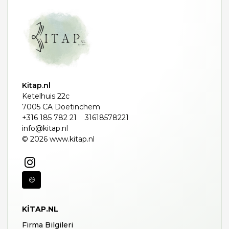
Kitap.nl
Ketelhuis 22c
7005 CA Doetinchem
+316 185 782 21
31618578221
info@kitap.nl
© 2026 www.kitap.nl
KITAP.NL
Firma Bilgileri