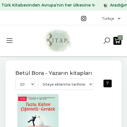
ürk Kitabevinden Avrupa’nın her ülkesine ✨
Aradığınız 
0
Betül Bora - Yazarın kitapları
-%
39