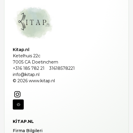
Kitap.nl
Ketelhuis 22c
7005 CA Doetinchem
+316 185 782 21
31618578221
info@kitap.nl
© 2026 www.kitap.nl
KITAP.NL
Firma Bilgileri