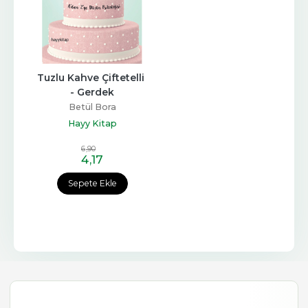
Tuzlu Kahve Çiftetelli 
- Gerdek
Betül Bora
Hayy Kitap
6
,90
4
,17
Sepete Ekle