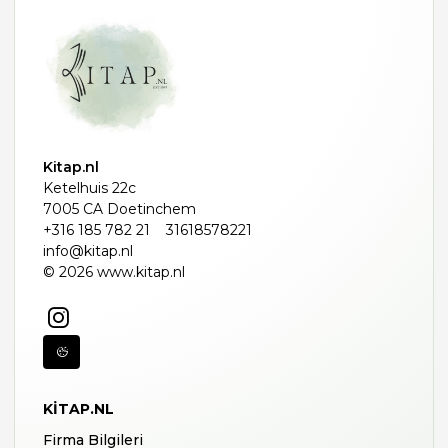
Kitap.nl
Ketelhuis 22c
7005 CA Doetinchem
+316 185 782 21
31618578221
info@kitap.nl
© 2026 www.kitap.nl
KITAP.NL
Firma Bilgileri