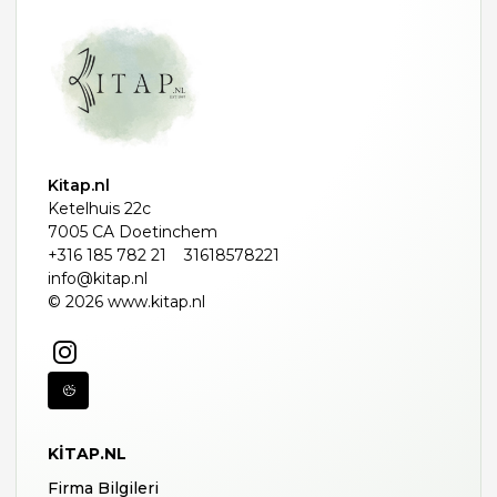
Kitap.nl
Ketelhuis 22c
7005 CA Doetinchem
+316 185 782 21
31618578221
info@kitap.nl
© 2026 www.kitap.nl
KITAP.NL
Firma Bilgileri