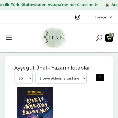
ilk Türk Kitabevinden Avrupa’nın her ülkesine ✨
Aradığ
0
Ayşegül Ünal - Yazarın kitapları