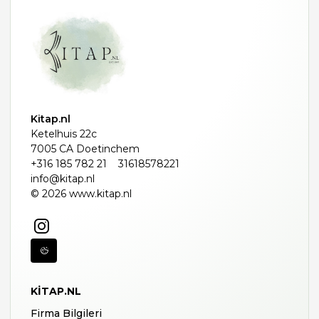
Kitap.nl
Ketelhuis 22c
7005 CA Doetinchem
+316 185 782 21
31618578221
info@kitap.nl
© 2026 www.kitap.nl
KITAP.NL
Firma Bilgileri