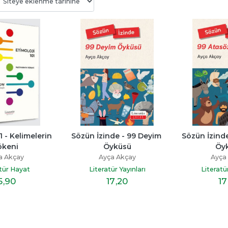
Bitmedi
Beni Neden Sevmedin 
Senden Bir Tane D
Anne
Yok
ayı
Esra Ezmeci
Miraç Çağrı Akta
p
1 - Kelimelerin 
Sözün İzinde - 99 Deyim 
Sözün İzinde
Destek Yayınları
İndigo Kitap
ökeni
Öyküsü
Öy
19
,60
16
,10
a Akçay
Ayça Akçay
Ayça
atür Hayat
Literatür Yayınları
Literatür
5
,90
17
,20
17