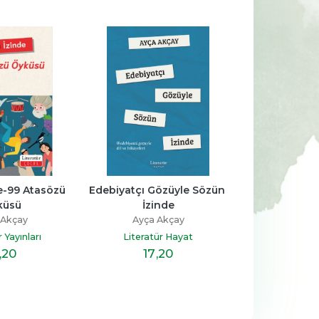
-%
14
-%
11
aha 
Kur’an’ın Anlattığı Tarih: 
Sen Annen Değilsin
Türkiye
Hatice Kübra Tongar
Talha Uğurluel
ş
Aile Yayınları
-99 Atasözü 
Edebiyatçı Gözüyle Sözün 
Timaş Yayınları
küsü
İzinde
23
,30
17
,20
%14
%11
19
,90
15
,20
İNDİRİM
İNDİRİM
 Akçay
Ayça Akçay
 Yayınları
Literatür Hayat
,20
17
,20