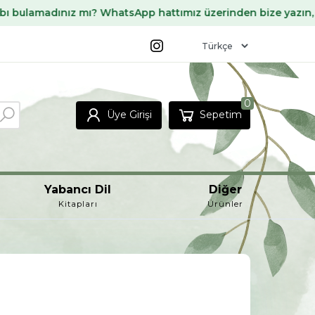
dınız mı? WhatsApp hattımız üzerinden bize yazın, sizin için
0
Üye Girişi
Sepetim
Yabancı Dil
Diğer
Kitapları
Ürünler