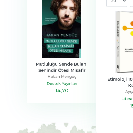
a Ailesi
Mutluluğu Sende Bulan 
Henüz Her Şey 
Senindir Ötesi Misafir
Devrim
Zeus Kabad
Hakan Mengüç
tapçılık
Hayykita
Etimoloji 10
Destek Yayınları
K
,40
14
,70
20
,10
Ayç
Liter
1