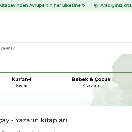
den Avrupa’nın her ülkesine ✨
Aradığınız kitabı bulama
Kur'an-I
Bebek & Çocuk
Kerim
Kitapları
ay - Yazarın kitapları