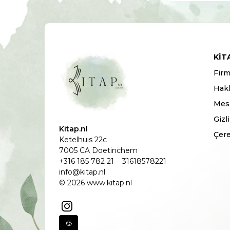
KIT
Firm
Hak
Mesa
Gizl
Kitap.nl
Çere
Ketelhuis 22c
7005 CA Doetinchem
+316 185 782 21
31618578221
info@kitap.nl
© 2026 www.kitap.nl