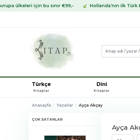
leri için bu sınır €99,-
Hollanda’nın ilk Türk Kitabevin
Türkçe
Dini
Kitaplar
Kitaplar
Anasayfa
Yazarlar
Ayça Akçay
ÇOK SATANLAR
Ayça Akç