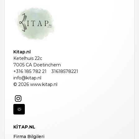
Kitap.nl
Ketelhuis 22c
7005 CA Doetinchem
+316 185 782 21
31618578221
info@kitap.nl
© 2026 www.kitap.nl
KITAP.NL
Firma Bilgileri