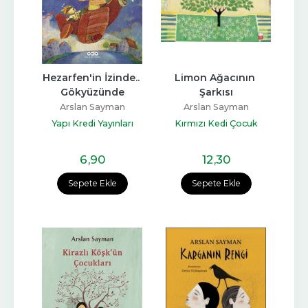
Hezarfen'in İzinde.. 
Limon Ağacının 
Gökyüzünde
Şarkısı
Arslan Sayman
Arslan Sayman
Yapı Kredi Yayınları
Kırmızı Kedi Çocuk
6
,90
12
,30
Sepete Ekle
Sepete Ekle