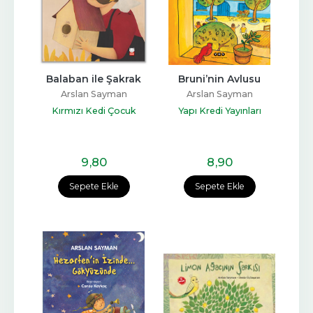
Balaban ile Şakrak
Bruni’nin Avlusu
Arslan Sayman
Arslan Sayman
Kırmızı Kedi Çocuk
Yapı Kredi Yayınları
9
,80
8
,90
Sepete Ekle
Sepete Ekle