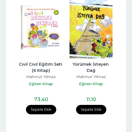
n 
Cıvıl Cıvıl Eğitim Seti 
Yürümek İsteyen 
Oy
nı 
(6 Kitap)
Dağ
Dün
 ? 
Çocu
Mahmut Yılmaz
Mahmut Yılmaz
iri
Eğiten Kitap
Eğiten Kitap
maz
Dr. 
ap
E
73
,40
11
,10
Sepete Ekle
Sepete Ekle