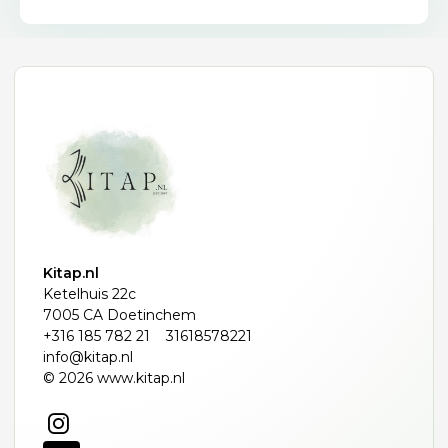
Kitap.nl
Ketelhuis 22c
7005 CA Doetinchem
+316 185 782 21
31618578221
info@kitap.nl
© 2026 www.kitap.nl