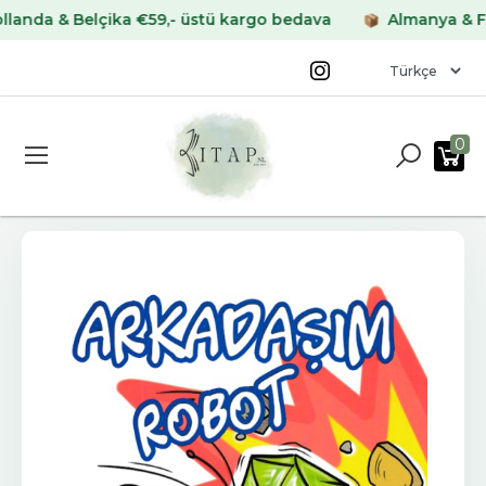
a & Belçika €59,- üstü kargo bedava
Almanya & Fransa
0