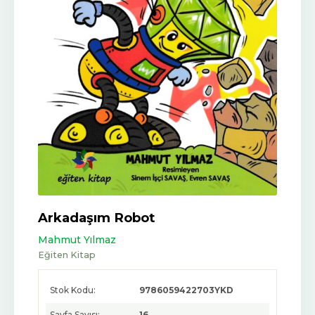
Arkadaşım Robot
Mahmut Yılmaz
Eğiten Kitap
Stok Kodu:
9786059422703YKD
Sayfa Sayısı:
16