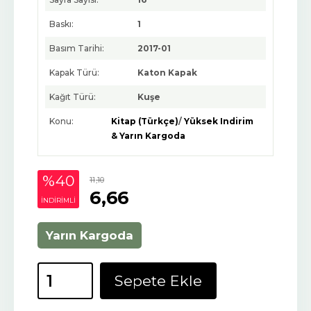
Baskı:
1
Basım Tarihi:
2017-01
Kapak Türü:
Katon Kapak
Kağıt Türü:
Kuşe
Konu:
Kitap (Türkçe)
/
Yüksek Indirim
& Yarın Kargoda
%40
11
,10
6
,66
INDIRIMLI
Yarın Kargoda
Sepete Ekle