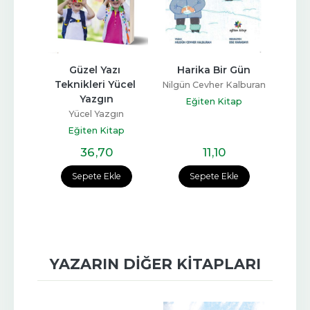
ukta 
Güzel Yazı 
Harika Bir Gün
Deme
ini 
Teknikleri Yücel 
Nilgün Cevher Kalburan
   
Yazgın
Nilgün
Eğiten Kitap
iken
Yücel Yazgın
E
ap
Eğiten Kitap
36
,70
11
,10
e
Sepete Ekle
Sepete Ekle
YAZARIN DIĞER KITAPLARI