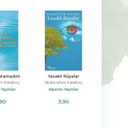
lu 
Şakir Paşa Ailesi
Mutluluğu Sende Bulan
Senindir Ötesi Misafi
Şirin Devrim
ş
Hakan Mengüç
Doğan Kitapçılık
slatamadım
Yasaklı Rüyalar
Destek Yayınları
im Karakoç
Abdurrahim Karakoç
19
,40
14
,70
Yayınları
Alperen Yayınları
,90
3
,90