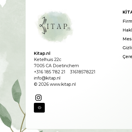
KIT
Firm
Hak
Mesa
Gizl
Kitap.nl
Çere
Ketelhuis 22c
7005 CA Doetinchem
+316 185 782 21
31618578221
info@kitap.nl
© 2026 www.kitap.nl