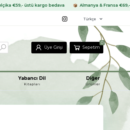
 üstü kargo bedava
Almanya & Fransa €69,- üstü karg
0
Üye Girişi
Sepetim
Yabancı Dil
Diğer
Kitapları
Ürünler