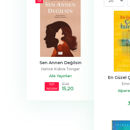
-%
11
ttığı Tarih: 
Sen Annen Değilsin
Gece Günl
iye
Hatice Kübra Tongar
Elif Erden
ğurluel
Aile Yayınları
Nemesis Ki
En Güzel Ç
yınları
Emr
23
,30
17
,20
%11
19
,90
15
,20
16
,90
İNDİRİM
Alpere