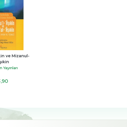
kin ve Mizanul- 
şıkin
n Yayınları
3
,90