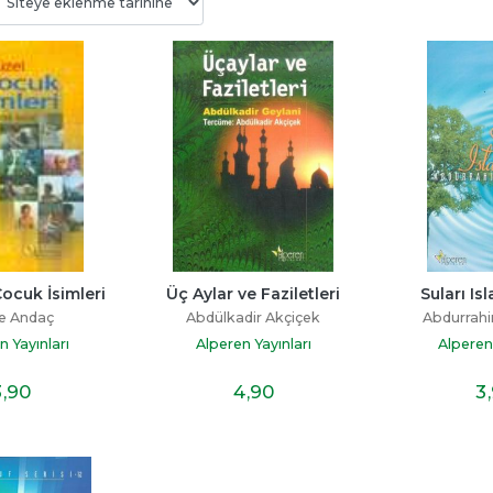
üğü
Şeker Portakalı
Kalbi İyi Olanın Yo
Zordur
ay
Jose Mauro De Vasconcelos
Miraç Çağrı Akta
tap
Can Yayınları
ocuk İsimleri
Üç Aylar ve Faziletleri
Suları I
İndigo Kitap
e Andaç
Abdülkadir Akçiçek
Abdurrah
12
,50
16
,10
n Yayınları
Alperen Yayınları
Alperen 
3
,90
4
,90
3