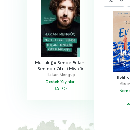
a Ailesi
Mutluluğu Sende Bulan 
Henüz Her Şey 
Senindir Ötesi Misafir
Devrim
Zeus Kabad
Hakan Mengüç
tapçılık
Hayykita
Evlili
Destek Yayınları
Aliso
,40
14
,70
20
,10
Nemes
2