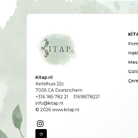
KIT
Firm
Hak
Mesa
Gizl
Kitap.nl
Çere
Ketelhuis 22c
7005 CA Doetinchem
+316 185 782 21
31618578221
info@kitap.nl
© 2026 www.kitap.nl