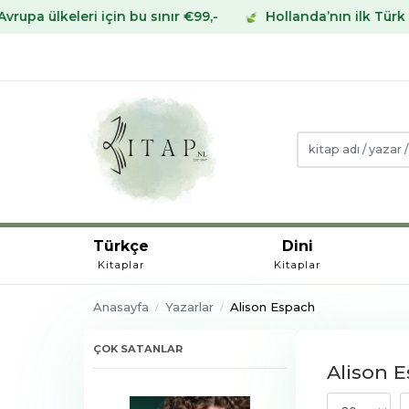
leri için bu sınır €99,-
Hollanda’nın ilk Türk Kitabevi
Türkçe
Dini
Kitaplar
Kitaplar
Anasayfa
Yazarlar
Alison Espach
ÇOK SATANLAR
Alison E