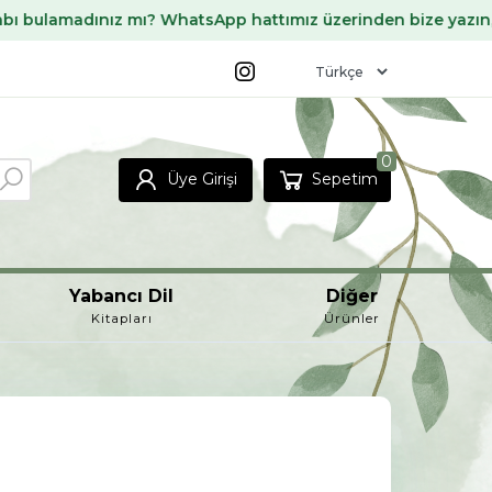
adınız mı? WhatsApp hattımız üzerinden bize yazın, sizin içi
0
Üye Girişi
Sepetim
Yabancı Dil
Diğer
Kitapları
Ürünler