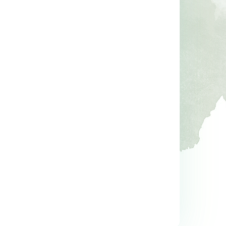
-%
14
-%
11
aha 
Kur’an’ın Anlattığı Tarih: 
Sen Annen Değilsin
Türkiye
Hatice Kübra Tongar
Talha Uğurluel
ş
Aile Yayınları
Timaş Yayınları
23
,30
17
,20
%14
%11
19
,90
15
,20
İNDİRİM
İNDİRİM