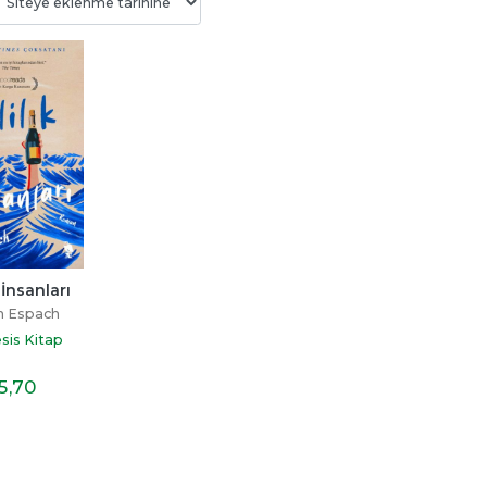
Bitmedi
Beni Neden Sevmedin 
Senden Bir Tane D
Anne
Yok
ayı
Esra Ezmeci
Miraç Çağrı Akta
p
k İnsanları
Destek Yayınları
İndigo Kitap
n Espach
19
,60
16
,10
is Kitap
5
,70