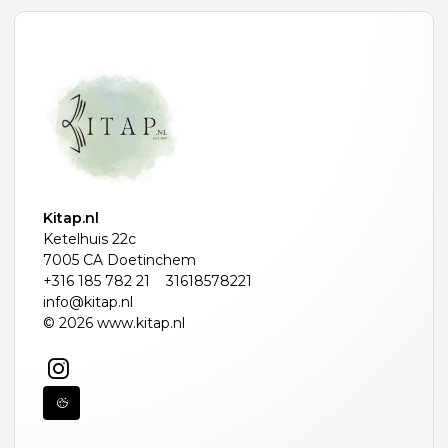
Kitap.nl
Ketelhuis 22c
7005 CA Doetinchem
+316 185 782 21
31618578221
info@kitap.nl
© 2026 www.kitap.nl