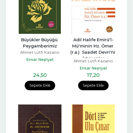
Büyükler Büyüğü 
Adil Halife Emirü'l-
Peygamberimiz
Mü'minin Hz. Ömer 
(r.a.)  Saadet Devri'ni 
Ahmet Lütfi Kazancı
İsteyenler
Ensar Neşriyat
Ahmet Lütfi Kazancı
Ensar Neşriyat
24
,50
17
,20
Sepete Ekle
Sepete Ekle