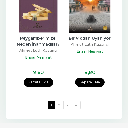
Peygamberimize 
Bir Vicdan Uyanıyor
Neden İnanmadılar?
Ahmet Lütfi Kazancı
Ahmet Lütfi Kazancı
Ensar Neşriyat
Ensar Neşriyat
9
,80
9
,80
Sepete Ekle
Sepete Ekle
1
2
»
»»