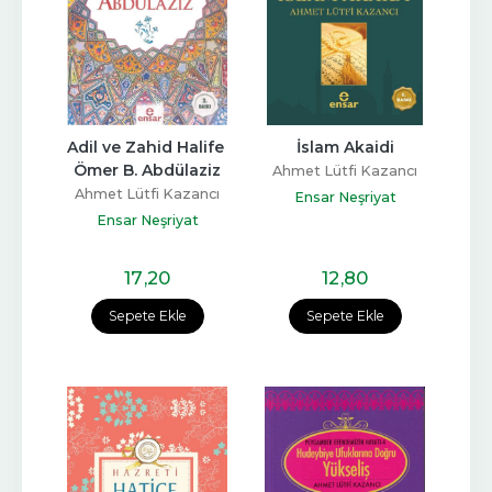
Adil ve Zahid Halife 
İslam Akaidi
Ömer B. Abdülaziz
Ahmet Lütfi Kazancı
Ahmet Lütfi Kazancı
Ensar Neşriyat
Ensar Neşriyat
17
,20
12
,80
Sepete Ekle
Sepete Ekle