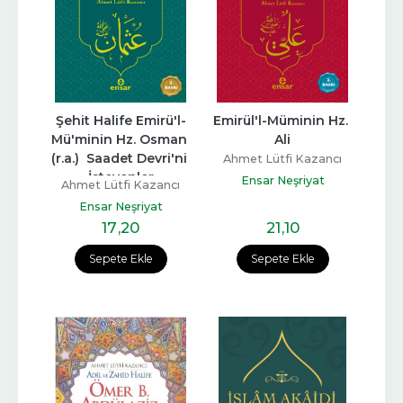
Şehit Halife Emirü'l-
Emirül'l-Müminin Hz. 
Mü'minin Hz. Osman 
Ali
(r.a.)  Saadet Devri'ni 
Ahmet Lütfi Kazancı
İsteyenler
Ensar Neşriyat
Ahmet Lütfi Kazancı
Ensar Neşriyat
17
,20
21
,10
Sepete Ekle
Sepete Ekle