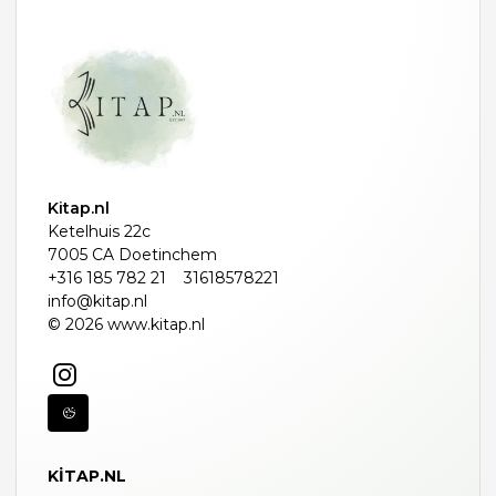
Kitap.nl
Ketelhuis 22c
7005 CA Doetinchem
+316 185 782 21
31618578221
info@kitap.nl
© 2026 www.kitap.nl
KITAP.NL