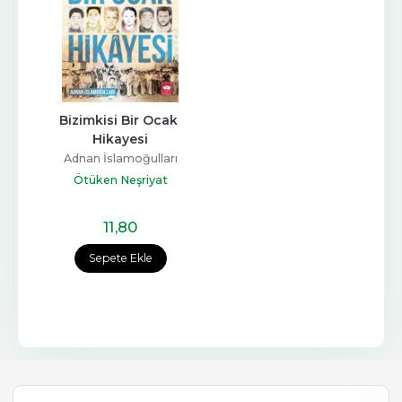
Bizimkisi Bir Ocak 
Hikayesi
Adnan İslamoğulları
Ötüken Neşriyat
11
,80
Sepete Ekle