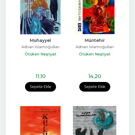
Muhayyel
Müntehir
Adnan İslamoğulları
Adnan İslamoğulları
Ötüken Neşriyat
Ötüken Neşriyat
11
,10
14
,20
Sepete Ekle
Sepete Ekle