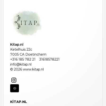
Kitap.nl
Ketelhuis 22c
7005 CA Doetinchem
+316 185 782 21
31618578221
info@kitap.nl
© 2026 www.kitap.nl
KITAP.NL