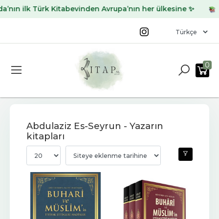
ın ilk Türk Kitabevinden Avrupa’nın her ülkesine ✨
Ara
0
Abdulaziz Es-Seyrun - Yazarın
kitapları