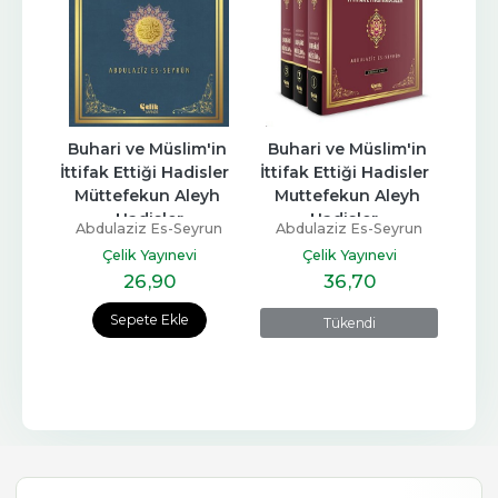
Buhari ve Müslim'in 
Buhari ve Müslim'in 
İttifak Ettiği Hadisler  
İttifak Ettiği Hadisler  
Müttefekun Aleyh 
Muttefekun Aleyh 
Hadisler
Hadisler...
Abdulaziz Es-Seyrun
Abdulaziz Es-Seyrun
Çelik Yayınevi
Çelik Yayınevi
26
,90
36
,70
Sepete Ekle
Tükendi