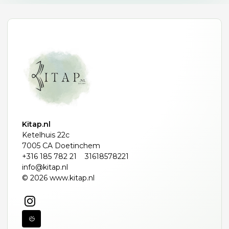
Kitap.nl
Ketelhuis 22c
7005 CA Doetinchem
+316 185 782 21
31618578221
info@kitap.nl
© 2026 www.kitap.nl