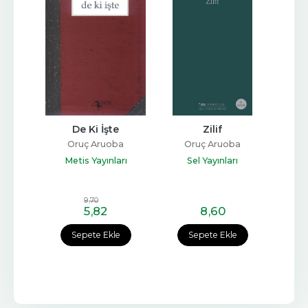
ti 5 
De Ki İşte
Zilif
ım
Oruç Aruoba
Oruç Aruoba
O
ba
Metis Yayınları
Sel Yayınları
Me
arı
9
,70
5
,82
8
,60
e
Sepete Ekle
Sepete Ekle