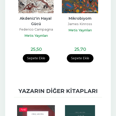
fonu
Akdeniz'in Hayal 
Mikrobiyom
Tizia
Gücü
ngan
James Kinross
Federico Campagna
J
arı
Metis Yayınları
Metis Yayınları
Me
25
,50
25
,70
e
Sepete Ekle
Sepete Ekle
YAZARIN DIĞER KITAPLARI
-%
40