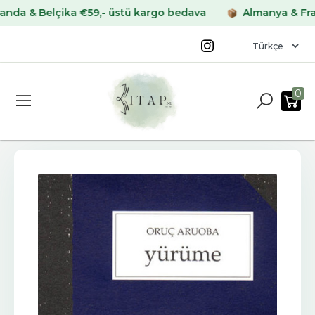
& Belçika €59,- üstü kargo bedava
Almanya & Fransa €
0