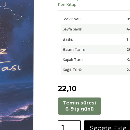
Ren Kitap
Stok Kodu:
9
Sayfa Sayısı:
4
Baskı:
1
Basım Tarihi:
2
Kapak Türü:
K
Kağıt Türü:
2
22
,10
Temin süresi
6-9 iş günü
Sepete Ekle