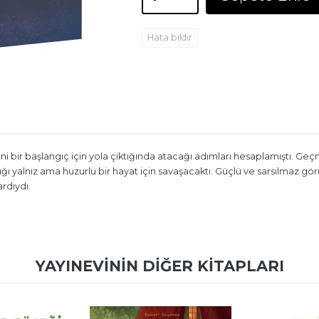
Hata bildir
 bir başlangıç için yola çıktığında atacağı adımları hesaplamıştı. Geçm
 yalnız ama huzurlu bir hayat için savaşacaktı. Güçlü ve sarsılmaz gör
ardıydı.
YAYINEVININ DIĞER KITAPLARI
-%
19