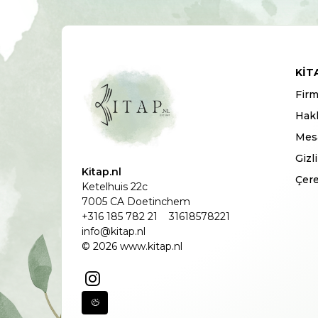
KIT
Firm
Hak
Mesa
Gizl
Kitap.nl
Çere
Ketelhuis 22c
7005 CA Doetinchem
+316 185 782 21
31618578221
info@kitap.nl
© 2026 www.kitap.nl