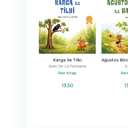
a ile Tilki
Ağustos Böceği ile Karınca
Altın 
e La Fontaine
Ezop
Rober
n Kitap
Ren Kitap
Ren
13
,50
13
,50
1