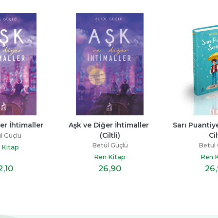
er İhtimaller 
Sarı Puantiyeli Şemsiye -
Sevgili Limon 
Ciltli)
Ciltli
Betül
ül Güçlü
Betül Güçlü
Ren 
n Kitap
Ren Kitap
26
,90
26
,90
2