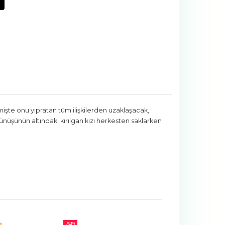
işte onu yıpratan tüm ilişkilerden uzaklaşacak,
ünüşünün altındaki kırılgan kızı herkesten saklarken
-%
10
-%
18