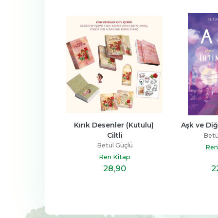
senler (Kutulu) 
Aşk ve Diğer İhtimaller
Aşk ve Diğ
Ciltli
(
Betül Güçlü
tül Güçlü
Bet
Ren Kitap
en Kitap
Re
28
,90
22
,10