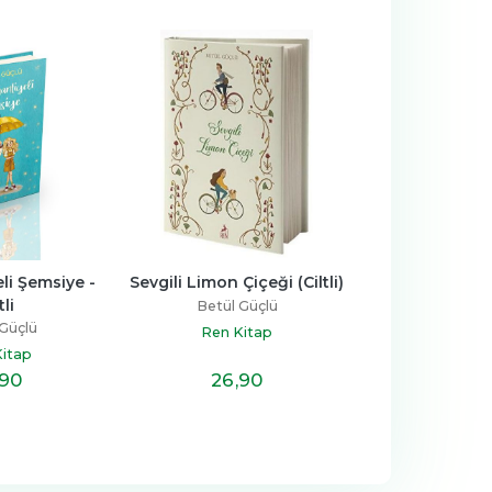
Çiçeği (Ciltli)
Küçük Mucizeler
Küçük Mucize
 Güçlü
Betül Güçlü
Betül 
Kitap
Ren Kitap
Ren K
6
,90
22
,10
26