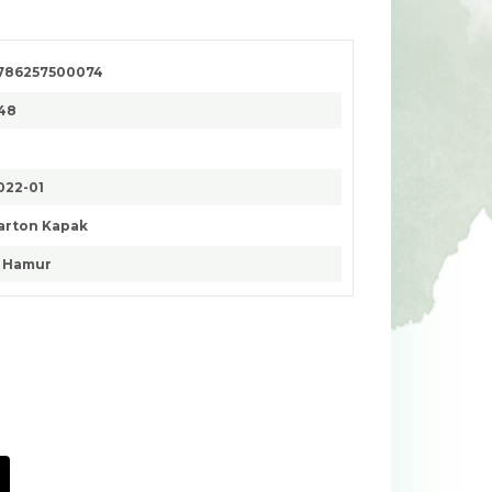
786257500074
48
022-01
arton Kapak
. Hamur