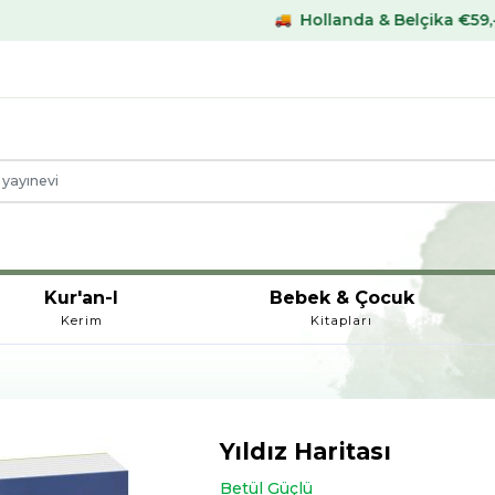
Hollanda & Belçika €59,- üstü kargo be
Kur'an-I
Bebek & Çocuk
Kerim
Kitapları
Yıldız Haritası
Betül Güçlü