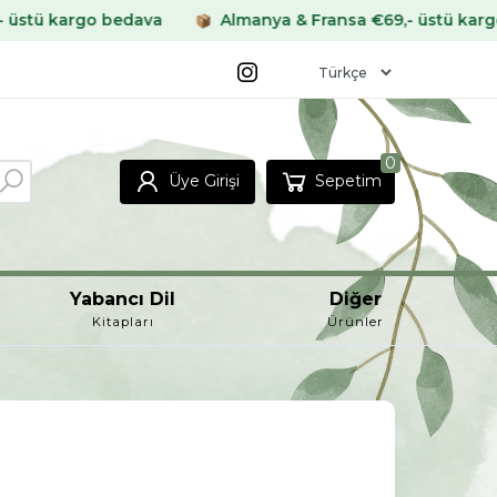
dava
Almanya & Fransa €69,- üstü kargo bedava
0
Üye Girişi
Sepetim
Yabancı Dil
Diğer
Kitapları
Ürünler