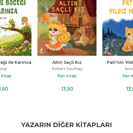
Saçlı Kız
Pati'nin Yıldız Macerası
Edens Serisi 6
S
t Southey
Anonim
Devney
 Kitap
Ren Kitap
Ren 
%19
3
,50
13
,50
İNDİRİM
YAZARIN DIĞER KITAPLARI