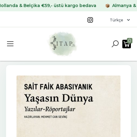
da & Belçika €59,- üstü kargo bedava
Almanya & Frans
0