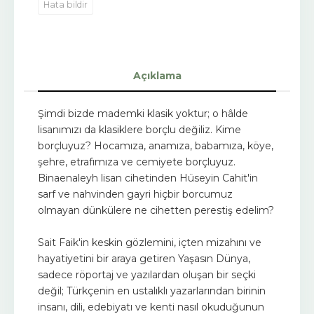
Hata bildir
Açıklama
Şimdi bizde mademki klasik yoktur; o hâlde
lisanımızı da klasiklere borçlu değiliz. Kime
borçluyuz? Hocamıza, anamıza, babamıza, köye,
şehre, etrafımıza ve cemiyete borçluyuz.
Binaenaleyh lisan cihetinden Hüseyin Cahit'in
sarf ve nahvinden gayri hiçbir borcumuz
olmayan dünkülere ne cihetten perestiş edelim?
Sait Faik'in keskin gözlemini, içten mizahını ve
hayatiyetini bir araya getiren Yaşasın Dünya,
sadece röportaj ve yazılardan oluşan bir seçki
değil; Türkçenin en ustalıklı yazarlarından birinin
insanı, dili, edebiyatı ve kenti nasıl okuduğunun