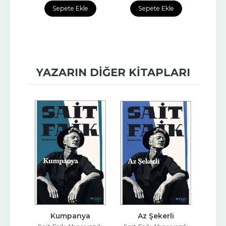
Sepete Ekle
Sepete Ekle
YAZARIN DIĞER KITAPLARI
şı
Kumpanya
Az Şekerli
‘‘