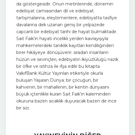
da göstergesidir. Onun metinlerinde, dönemin
edebiyat camiasından dil ve edebiyat
tartışmalarına, eleştirmenlere, edebiyatta tasfiye
davalarına dek uzanan geniş bir yelpazede
capcanlı bir edebiyat tarihi de hayat bulmaktadır.
Sait Faik'in hayatı incelikli yerden kavrayışıyla
mahkemelerdeki tanıklık kayıtları kendiliğinden
birer hikâyeye dönüşüverir; sıradan insanların
hüzün ve sevinçleri, edebiyatın ikiyüzlülüğü nazik
bir öfke ve istihza ile ifşa edilir bu kitapta.
VakıfBank Kültür Yayınları etiketiyle okurla
buluşan Yaşasın Dünya; bir çocuğun, bir
kahvenin, bir mahallenin, bir kentin dünyasını
büyük içtenlikle kuran Sait Faik'in kaleminden
okuruna bazen sıcaklık duyuracak bazen de ince
bir sızı.