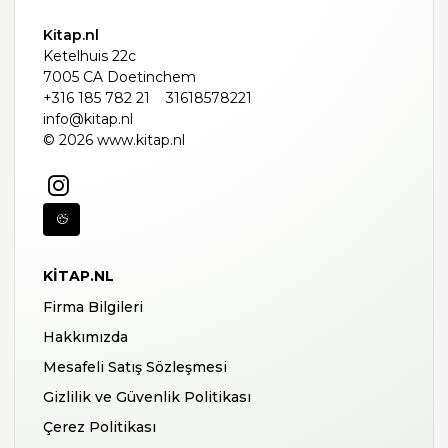
Kitap.nl
Ketelhuis 22c
7005 CA Doetinchem
+316 185 782 21
31618578221
info@kitap.nl
© 2026 www.kitap.nl
KITAP.NL
Firma Bilgileri
Hakkımızda
Mesafeli Satış Sözleşmesi
Gizlilik ve Güvenlik Politikası
Çerez Politikası