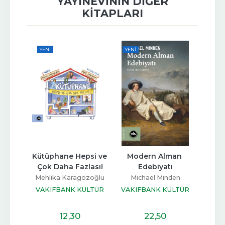
YAYINEVININ DIĞER
KITAPLARI
YENI
YENI
YENI
eslim 
Kütüphane Hepsi ve 
Modern Alman 
Holly
lak
Çok Daha Fazlası!
Edebiyatı
Dünya
sal
Mehlika Karagözoğlu
Michael Minden
U
ÜLTÜR
VAKIFBANK KÜLTÜR
VAKIFBANK KÜLTÜR
Iai
I
YAYINLARI
YAYINLARI
VAKI
12
,30
22
,50