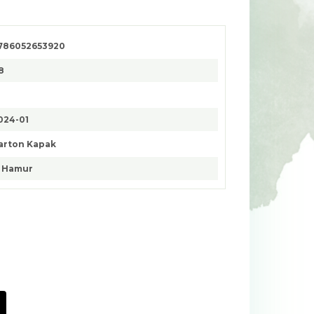
786052653920
8
024-01
arton Kapak
. Hamur