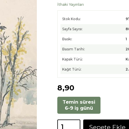
İthaki Yayınları
Stok Kodu:
9
Sayfa Sayısı:
8
Baskı:
1
Basım Tarihi:
2
Kapak Türü:
K
Kağıt Türü:
2
8
,90
Temin süresi
6-9 iş günü
Sepete Ekle