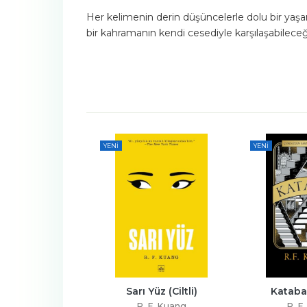
Her kelimenin derin düşüncelerle dolu bir yaşamın
bir kahramanın kendi cesediyle karşılaşabileceğ
YENI
YENI
l (Ciltli)
Sarı Yüz (Ciltli)
Katabasi
F. Kuang
R. F. Kuang
R. F