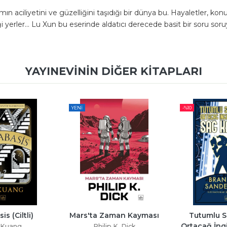
 aciliyetini ve güzelliğini taşıdığı bir dünya bu. Hayaletler, konuş
i yerler... Lu Xun bu eserinde aldatıcı derecede basit bir soru s
YAYINEVININ DIĞER KITAPLARI
YENI
-%
10
s (Ciltli)
Mars'ta Zaman Kayması
Tutumlu Si
Ortaçağ İngi
. Kuang
Philip K. Dick