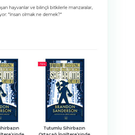
an hayvanlar ve bilinçli bitkilerle manzaralar,
oruyor: "İnsan olmak ne demek?"
-%
14
YENI
hirbazın 
Tutumlu Sihirbazın 
Dört K
ltere’sinde 
Ortaçağ İngiltere’sinde 
Yan Li