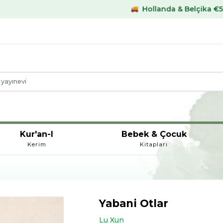
Hollanda & Belçika €59,- üstü kargo
Kur'an-I
Bebek & Çocuk
Kerim
Kitapları
Yabani Otlar
Lu Xun