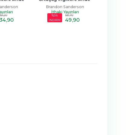
a Rehberi
Sağ Kalma Rehberi (Ciltli)
Sanderson
Brandon Sanderson
İthaki Yay
ayınları
İthaki Yayınları
39
,20
58
,70
%14
34
,90
49
,90
19
,1
İNDİRİM