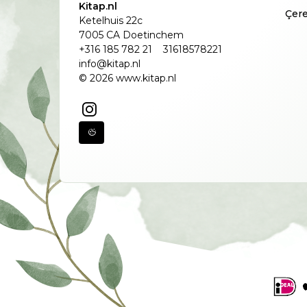
Kitap.nl
Çere
Ketelhuis 22c
7005 CA Doetinchem
+316 185 782 21
31618578221
info@kitap.nl
© 2026 www.kitap.nl