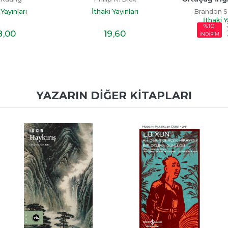
Sağ Kalm
Brandon 
 Yayınları
İthaki Yayınları
İthaki Y
%10
8
,00
19
,60
İNDİRİM
YAZARIN DIĞER KITAPLARI