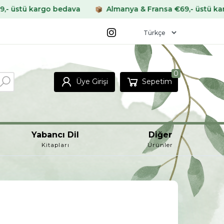
 bedava
Almanya & Fransa €69,- üstü kargo bedava
0
Üye Girişi
Sepetim
Yabancı Dil
Diğer
Kitapları
Ürünler