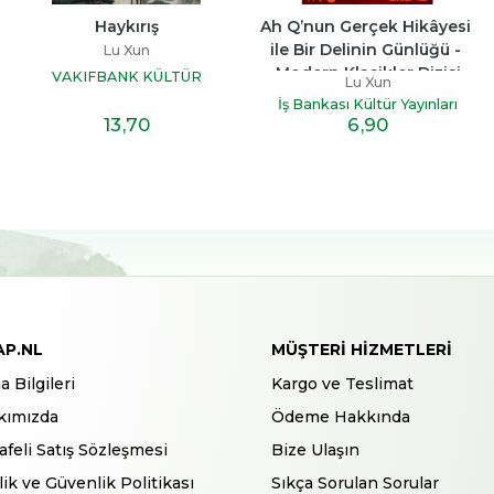
Haykırış
Ah Q’nun Gerçek Hikâyesi 
ile Bir Delinin Günlüğü - 
Lu Xun
Modern Klasikler Dizisi
VAKIFBANK KÜLTÜR
Lu Xun
YAYINLARI
İş Bankası Kültür Yayınları
13
,70
6
,90
AP.NL
MÜŞTERI HIZMETLERI
a Bilgileri
Kargo ve Teslimat
kımızda
Ödeme Hakkında
feli Satış Sözleşmesi
Bize Ulaşın
ilik ve Güvenlik Politikası
Sıkça Sorulan Sorular