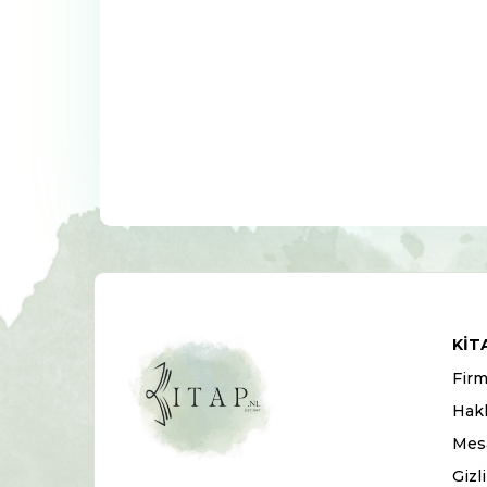
KIT
Firm
Hak
Mesa
Gizl