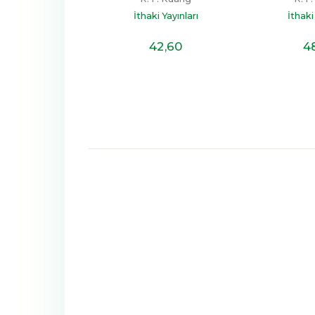
i Yayınları
İthaki Yayınları
İthaki
50
,90
42
,60
4