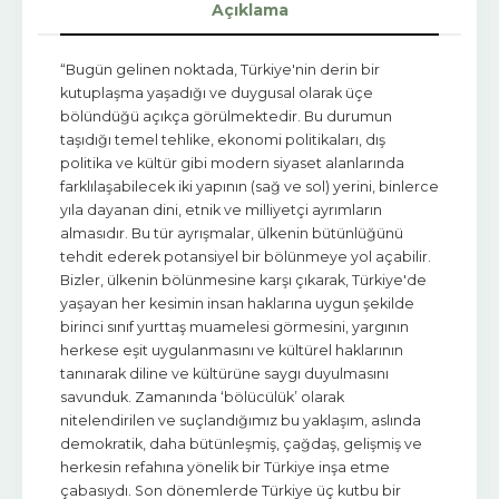
Açıklama
“Bugün gelinen noktada, Türkiye'nin derin bir
kutuplaşma yaşadığı ve duygusal olarak üçe
bölündüğü açıkça görülmektedir. Bu durumun
taşıdığı temel tehlike, ekonomi politikaları, dış
politika ve kültür gibi modern siyaset alanlarında
farklılaşabilecek iki yapının (sağ ve sol) yerini, binlerce
yıla dayanan dini, etnik ve milliyetçi ayrımların
almasıdır. Bu tür ayrışmalar, ülkenin bütünlüğünü
tehdit ederek potansiyel bir bölünmeye yol açabilir.
Bizler, ülkenin bölünmesine karşı çıkarak, Türkiye'de
yaşayan her kesimin insan haklarına uygun şekilde
birinci sınıf yurttaş muamelesi görmesini, yargının
herkese eşit uygulanmasını ve kültürel haklarının
tanınarak diline ve kültürüne saygı duyulmasını
savunduk. Zamanında ‘bölücülük’ olarak
nitelendirilen ve suçlandığımız bu yaklaşım, aslında
demokratik, daha bütünleşmiş, çağdaş, gelişmiş ve
herkesin refahına yönelik bir Türkiye inşa etme
çabasıydı. Son dönemlerde Türkiye üç kutbu bir