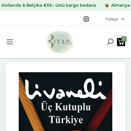
anda & Belçika €59,- üstü kargo bedava
Almanya & Fra
0