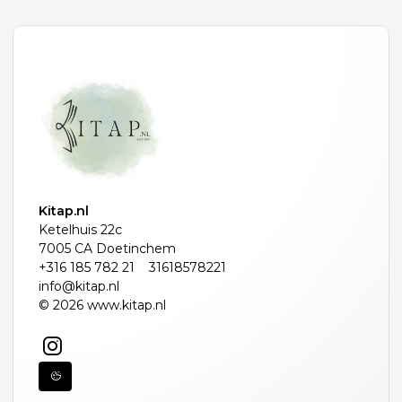
Kitap.nl
Ketelhuis 22c
7005 CA Doetinchem
+316 185 782 21
31618578221
info@kitap.nl
© 2026 www.kitap.nl