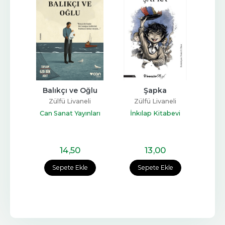
yen 
Balıkçı ve Oğlu
Şapka
B
Zülfü Livaneli
Zülfü Livaneli
Z
li
Can Sanat Yayınları
İnkılap Kitabevi
C
bevi
14
,50
13
,00
e
Sepete Ekle
Sepete Ekle