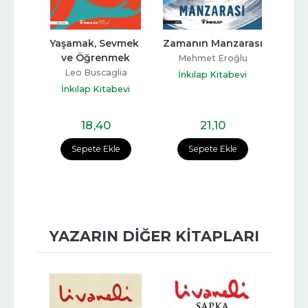
yen 
Yaşamak, Sevmek 
Zamanın Manzarası
ve Öğrenmek
Mehmet Eroğlu
li
Leo Buscaglia
İnkılap Kitabevi
İnk
bevi
İnkılap Kitabevi
18
,40
21
,10
e
Sepete Ekle
Sepete Ekle
YAZARIN DIĞER KITAPLARI