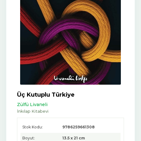
Üç Kutuplu Türkiye
Zülfü Livaneli
İnkılap Kitabevi
Stok Kodu:
9786259661308
Boyut:
13.5 x 21 cm