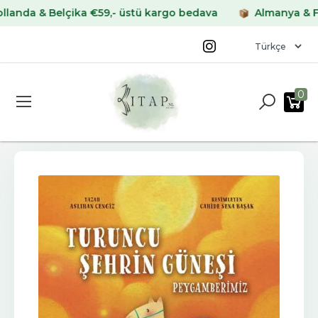
da & Belçika €59,- üstü kargo bedava
Almanya & Frans
0