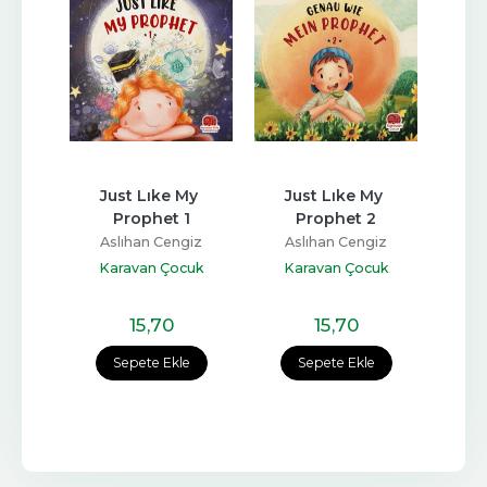
erim 
Just Lıke My 
Just Lıke My 
Gen
itap)
Prophet 1
Prophet 2
giz
Aslıhan Cengiz
Aslıhan Cengiz
As
cuk
Karavan Çocuk
Karavan Çocuk
Ka
15
,70
15
,70
e
Sepete Ekle
Sepete Ekle