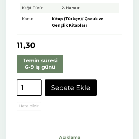
Kağıt Türü:
2. Hamur
Konu:
Kitap (Türkçe)
/
Çocuk ve
Gençlik Kitapları
11
,30
Temin süresi
6-9 iş günü
Sepete Ekle
Hata bildir
Açıklama