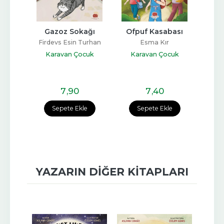
 
Gazoz Sokağı
Ofpuf Kasabası
Rama
ri
30
Firdevs Esin Turhan
Esma Kır
nar
Karavan Çocuk
Karavan Çocuk
cuk
Ka
7
,90
7
,40
e
Sepete Ekle
Sepete Ekle
YAZARIN DIĞER KITAPLARI