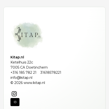
Kitap.nl
Ketelhuis 22c
7005 CA Doetinchem
+316 185 782 21
31618578221
info@kitap.nl
© 2026 www.kitap.nl