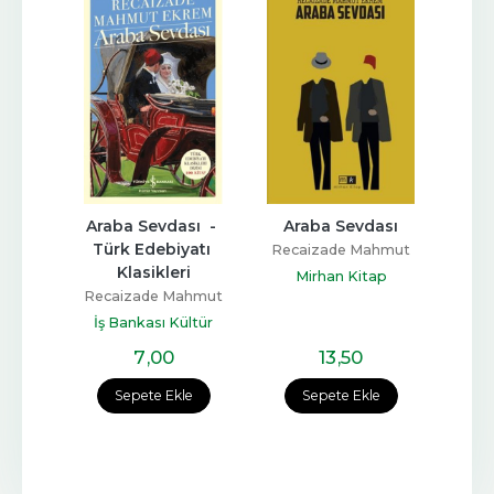
m 
Araba Sevdası  - 
Araba Sevdası
Ar
Türk Edebiyatı 
Recaizade Mahmut
Reca
in 
Klasikleri
Ekrem
Mirhan Kitap
Ko
 
Recaizade Mahmut
ahmut
rı
Ekrem
İş Bankası Kültür
h
Yayınları
7
,00
13
,50
e
Sepete Ekle
Sepete Ekle