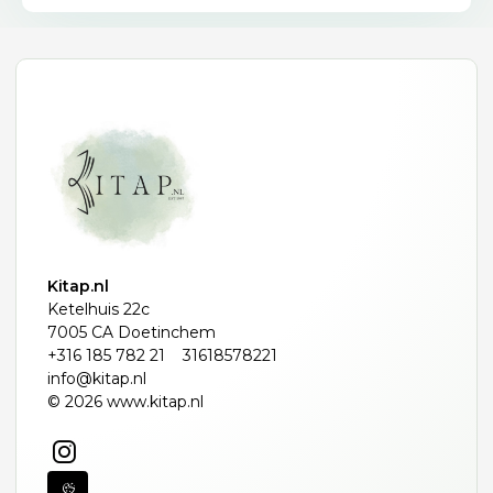
Kitap.nl
Ketelhuis 22c
7005 CA Doetinchem
+316 185 782 21
31618578221
info@kitap.nl
© 2026 www.kitap.nl