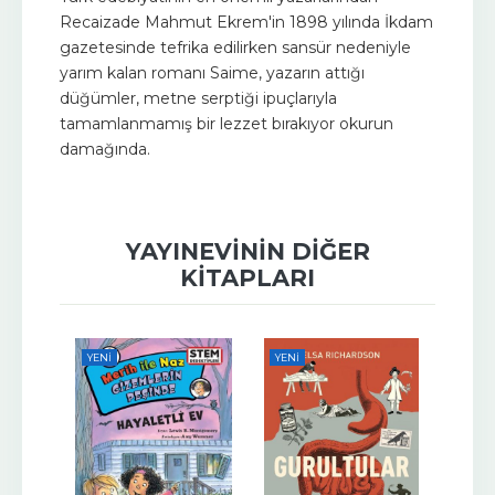
Recaizade Mahmut Ekrem'in 1898 yılında İkdam
gazetesinde tefrika edilirken sansür nedeniyle
yarım kalan romanı Saime, yazarın attığı
düğümler, metne serptiği ipuçlarıyla
tamamlanmamış bir lezzet bırakıyor okurun
damağında.
YAYINEVININ DIĞER
KITAPLARI
YENI
YENI
YENI