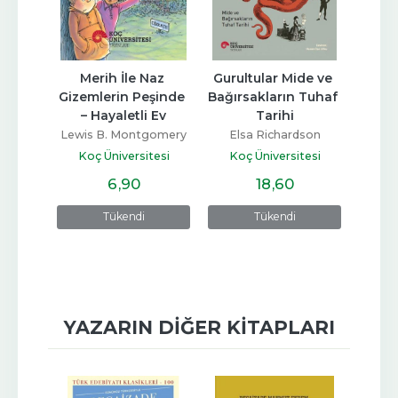
az 
Merih İle Naz 
Gurultular Mide ve 
Canl
şinde 
Gizemlerin Peşinde 
Bağırsakların Tuhaf 
Anla
rap 
– Hayaletli Ev
Tarihi
E
Lewis B. Montgomery
Elsa Richardson
D
gomery
Koç Üniversitesi
Koç Üniversitesi
Koç
tesi
Yayınları
Yayınları
6
,90
18
,60
Tükendi
Tükendi
YAZARIN DIĞER KITAPLARI