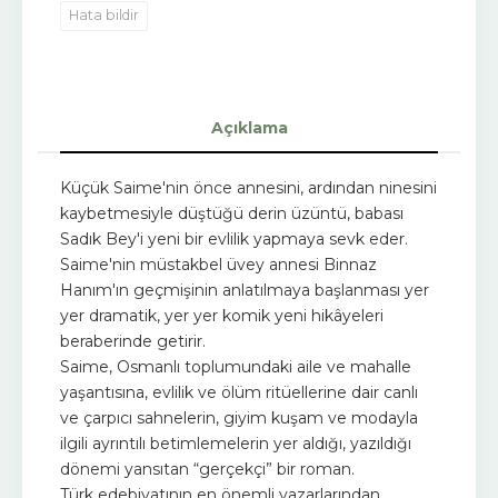
Hata bildir
Açıklama
Küçük Saime'nin önce annesini, ardından ninesini
kaybetmesiyle düştüğü derin üzüntü, babası
Sadık Bey'i yeni bir evlilik yapmaya sevk eder.
Saime'nin müstakbel üvey annesi Binnaz
Hanım'ın geçmişinin anlatılmaya başlanması yer
yer dramatik, yer yer komik yeni hikâyeleri
beraberinde getirir.
Saime, Osmanlı toplumundaki aile ve mahalle
yaşantısına, evlilik ve ölüm ritüellerine dair canlı
ve çarpıcı sahnelerin, giyim kuşam ve modayla
ilgili ayrıntılı betimlemelerin yer aldığı, yazıldığı
dönemi yansıtan “gerçekçi” bir roman.
Türk edebiyatının en önemli yazarlarından