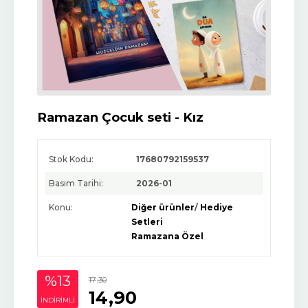
Ramazan Çocuk seti - Kız
Stok Kodu:
17680792159537
Basım Tarihi:
2026-01
Konu:
Diğer ürünler
/
Hediye
Setleri
Ramazana Özel
%13
17
,30
14
,90
INDIRIMLI