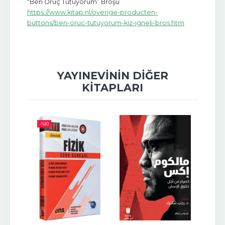
“Ben Oruç Tutuyorum” Broşu
https://www.kitap.nl/overige-producten-
buttons/ben-oruc-tutuyorum-kiz-igneli-bros.htm
YAYINEVININ DIĞER
KITAPLARI
-%
10