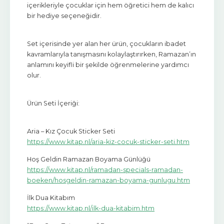
içerikleriyle çocuklar için hem öğretici hem de kalıcı
bir hediye seçeneğidir.
Set içerisinde yer alan her ürün, çocukların ibadet
kavramlarıyla tanışmasını kolaylaştırırken, Ramazan’ın
anlamını keyifli bir şekilde öğrenmelerine yardımcı
olur.
Ürün Seti İçeriği:
Aria – Kız Çocuk Sticker Seti
https://www.kitap.nl/aria-kiz-cocuk-sticker-seti.htm
Hoş Geldin Ramazan Boyama Günlüğü
https://www.kitap.nl/ramadan-specials-ramadan-
boeken/hosgeldin-ramazan-boyama-gunlugu.htm
İlk Dua Kitabım
https://www.kitap.nl/ilk-dua-kitabim.htm