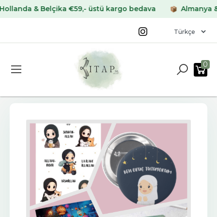
nda & Belçika €59,- üstü kargo bedava
Almanya & Fran
0