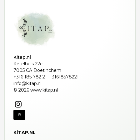
Kitap.nl
Ketelhuis 22c
7005 CA Doetinchem
+316 185 782 21
31618578221
info@kitap.nl
© 2026 www.kitap.nl
KITAP.NL