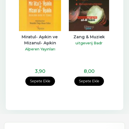
ası
Miratul- Aşıkin ve 
Zang & Muziek
Tö
Mizanul- Aşıkin
İstiy
yat
uitgeverij Badr
Alperen Yayınları
Ka
3
,90
8
,00
e
Sepete Ekle
Sepete Ekle