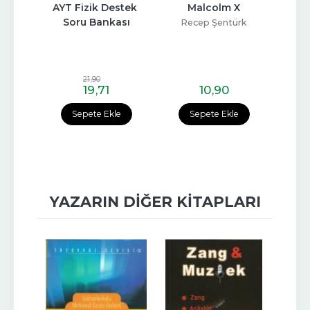
matik 
AYT Fizik Destek 
Malcolm X
Kafas
ları
Soru Bankası
Recep Şentürk
21
,90
19
,71
10
,90
e
Sepete Ekle
Sepete Ekle
YAZARIN DIĞER KITAPLARI