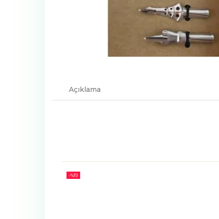
Açıklama
-%
19