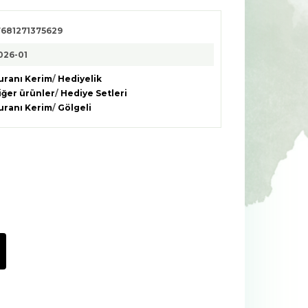
7681271375629
026-01
uranı Kerim
/
Hediyelik
iğer ürünler
/
Hediye Setleri
uranı Kerim
/
Gölgeli