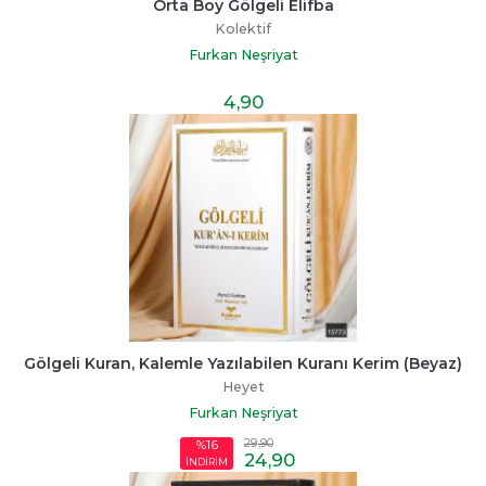
Orta Boy Gölgeli Elifba
Kolektif
Furkan Neşriyat
4
,90
Gölgeli Kuran, Kalemle Yazılabilen Kuranı Kerim (Beyaz)
Heyet
Furkan Neşriyat
29
,90
%16
24
,90
İNDİRİM