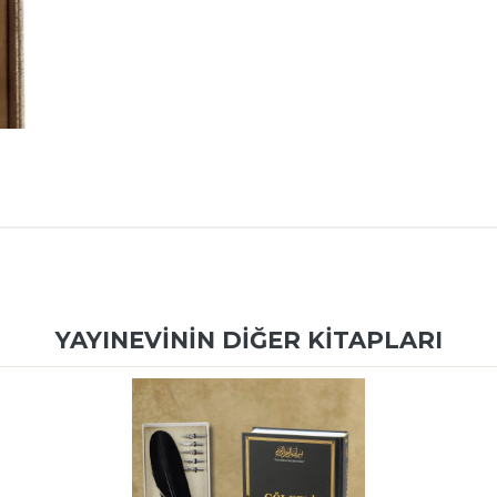
YAYINEVININ DIĞER KITAPLARI