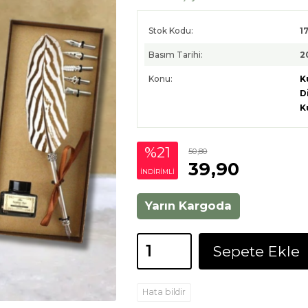
Stok Kodu:
1
Basım Tarihi:
2
Konu:
K
D
K
%21
50
,80
39
,90
INDIRIMLI
Yarın Kargoda
Sepete Ekle
Hata bildir