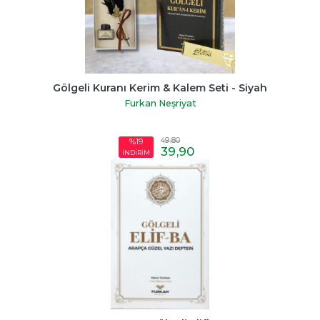
Gölgeli Kuranı Kerim & Kalem Seti - Siyah
Furkan Neşriyat
49
,80
%19
39
,90
İNDİRİM