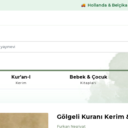
Hollanda & Belçika €59,- üstü kargo
Kur'an-I
Bebek & Çocuk
Kerim
Kitapları
Gölgeli Kuranı Kerim 
Furkan Neşriyat