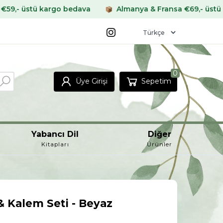
 bedava
Almanya & Fransa €69,- üstü kargo bedava
0
Üye Girişi
Sepetim
Yabancı Dil
Diğer
Kitapları
Ürünler
& Kalem Seti - Beyaz