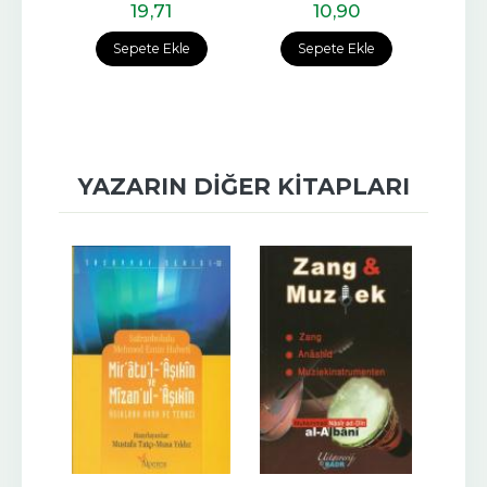
19
,71
10
,90
e
Sepete Ekle
Sepete Ekle
YAZARIN DIĞER KITAPLARI