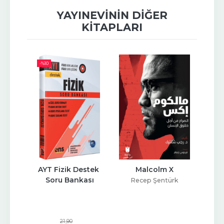
YAYINEVININ DIĞER
KITAPLARI
-%
10
matik 
AYT Fizik Destek 
Malcolm X
Kafas
ları
Soru Bankası
Recep Şentürk
21
,90