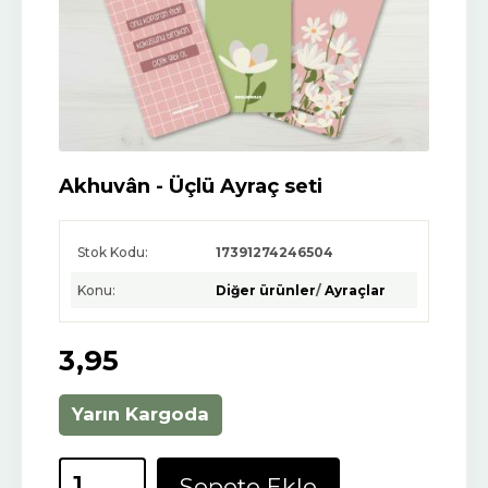
Akhuvân - Üçlü Ayraç seti
Stok Kodu:
17391274246504
Konu:
Diğer ürünler
/
Ayraçlar
3
,95
Yarın Kargoda
Sepete Ekle