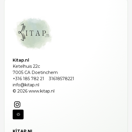
Kitap.nl
Ketelhuis 22c
7005 CA Doetinchem
+316 185 782 21
31618578221
info@kitap.nl
© 2026 www.kitap.nl
KITAP.NL