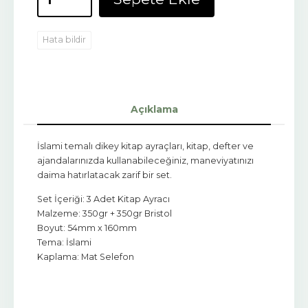
Hata bildir
Açıklama
İslami temalı dikey kitap ayraçları, kitap, defter ve
ajandalarınızda kullanabileceğiniz, maneviyatınızı
daima hatırlatacak zarif bir set.
Set İçeriği: 3 Adet Kitap Ayracı
Malzeme: 350gr + 350gr Bristol
Boyut: 54mm x 160mm
Tema: İslami
Kaplama: Mat Selefon