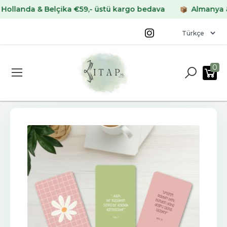
nda & Belçika €59,- üstü kargo bedava
Almanya & Fran
0