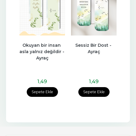
salı
Okuyan bir insan 
Sessiz Bir Dost - 
Son B
asla yalnız değildir - 
Ayraç
az
Ayraç
ları
1
,49
1
,49
e
Sepete Ekle
Sepete Ekle