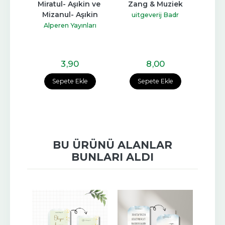
ası
Miratul- Aşıkin ve 
Zang & Muziek
Tö
Mizanul- Aşıkin
İstiy
yat
uitgeverij Badr
Alperen Yayınları
Ka
3
,90
8
,00
e
Sepete Ekle
Sepete Ekle
BU ÜRÜNÜ ALANLAR
BUNLARI ALDI