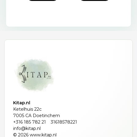
Kitap.nl
Ketelhuis 22c
7005 CA Doetinchem
+316 185 782 21
31618578221
info@kitap.nl
© 2026 www.kitap.nl