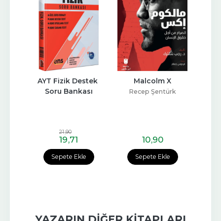
matik 
AYT Fizik Destek 
Malcolm X
Kafas
ları
Soru Bankası
Recep Şentürk
21
,90
19
,71
10
,90
e
Sepete Ekle
Sepete Ekle
YAZARIN DIĞER KITAPLARI