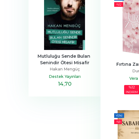
-%
12
a Ailesi
Mutluluğu Sende Bulan 
Henüz Her Şey 
Senindir Ötesi Misafir
Devrim
Zeus Kabad
Fırtına Zam
Hakan Mengüç
tapçılık
Hayykita
Dur
Destek Yayınları
Vera 
,40
14
,70
20
,10
%12
İNDİRİM
YENI
-%
9