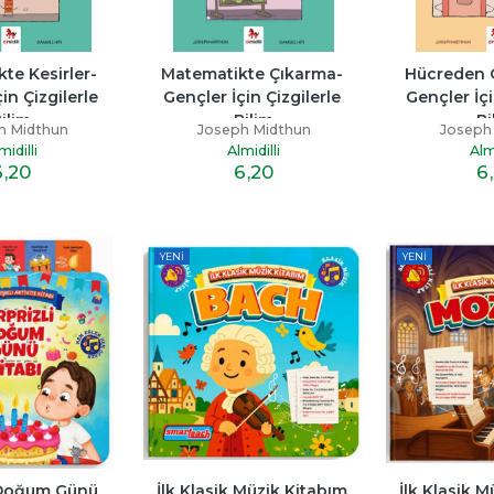
te Kesirler- 
Matematikte Çıkarma- 
Hücreden O
in Çizgilerle 
Gençler İçin Çizgilerle 
Gençler İçin
ilim
Bilim
Bi
h Midthun
Joseph Midthun
Joseph
midilli
Almidilli
Almi
6
,20
6
,20
6
YENI
YENI
 Doğum Günü 
İlk Klasik Müzik Kitabım 
İlk Klasik M