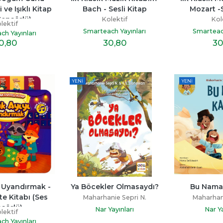
 ve Işıklı Kitap 
Bach - Sesli Kitap
Mozart -S
Sensörlü)
Kolektif
Kol
lektif
Smarteach Yayınları
Smarteach
ch Yayınları
30
,80
30
0
,80
YENI
YENI
 Uyandırmak - 
Ya Böcekler Olmasaydı?
Bu Nama
te Kitabı (Ses 
Maharhanie Sepri N.
Maharhani
sörlü)
Nar Yayınları
Nar Ya
lektif
ch Yayınları