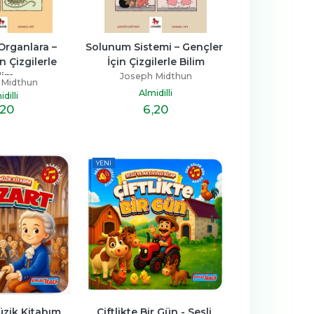
rganlara – 
Solunum Sistemi – Gençler 
 Çizgilerle 
İçin Çizgilerle Bilim
lim
Joseph Midthun
 Midthun
Almidilli
dilli
6
,20
,20
YENI
üzik Kitabım 
Çiftlikte Bir Gün - Sesli 