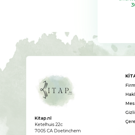
3
KIT
Firm
Hak
Mesa
Gizl
Kitap.nl
Çere
Ketelhuis 22c
7005 CA Doetinchem