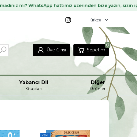
hatsApp hattımız üzerinden bize yazın, sizin için temin ede
0
Üye Girişi
Sepetim
Yabancı Dil
Diğer
Kitapları
Ürünler
-%
14
-%
11
YENI