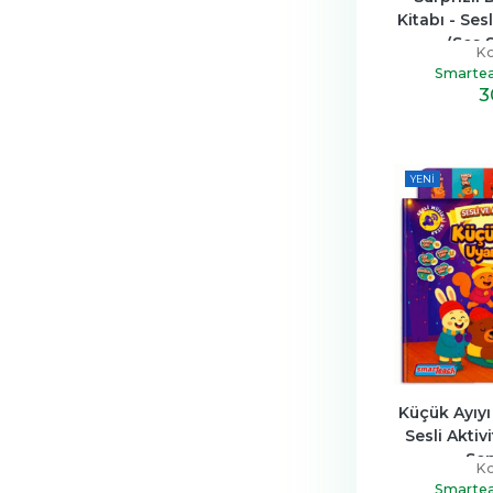
Kitabı - Sesli
(Ses 
Ko
Smartea
3
YENI
Küçük Ayıyı
Sesli Aktivi
Sen
Ko
Smartea