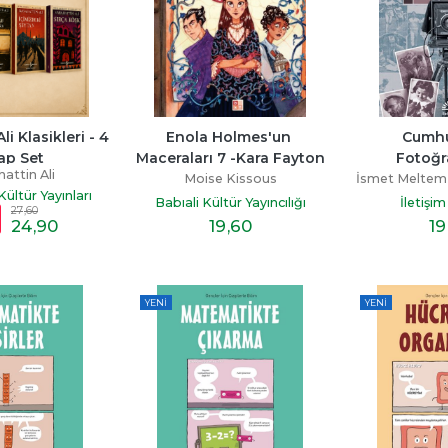
i Klasikleri - 4 
Enola Holmes'un 
Cumhur
ap Set
Maceraları 7 -Kara Fayton
Fotoğr
attin Ali
Moise Kissous
İsmet Meltem 
Kültür Yayınları
Babıali Kültür Yayıncılığı
İletişim
27
,60
24
,90
19
,60
19
YENI
YENI