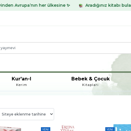
’nın her ülkesine ✨
Aradığınız kitabı bulamadınız mı? W
Kur'an-I
Bebek & Çocuk
Kerim
Kitapları
YENI
YENI