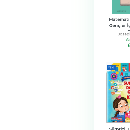
Matematik
Gençler İç
B
Josep
Al
YENI
Sürprizli