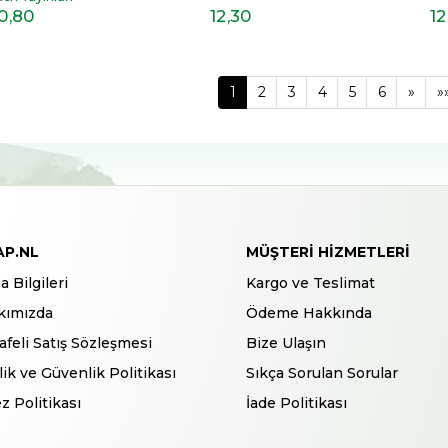
12
,30
12
0
,80
1
2
3
4
5
6
»
»
AP.NL
MÜŞTERI HIZMETLERI
a Bilgileri
Kargo ve Teslimat
kımızda
Ödeme Hakkında
feli Satış Sözleşmesi
Bize Ulaşın
ilik ve Güvenlik Politikası
Sıkça Sorulan Sorular
z Politikası
İade Politikası