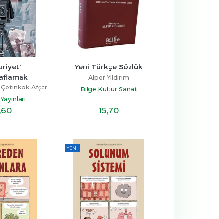
iyet'i 
Yeni Türkçe Sözlük
aflamak
Alper Yıldırım
Çetinkök Afşar
Bilge Kültür Sanat
 Yayınları
,60
15
,70
YENI