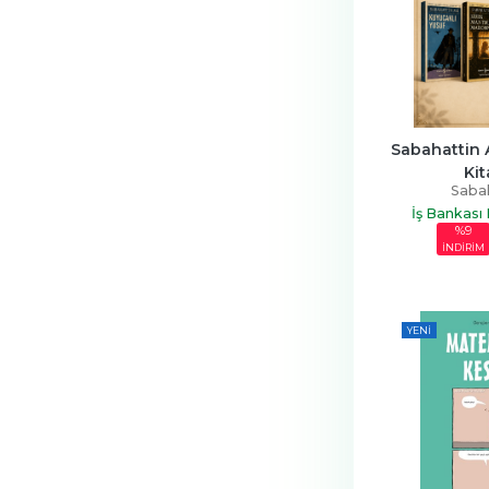
Sabahattin Al
Kit
Sabah
İş Bankası 
%9
İNDİRİM
YENI