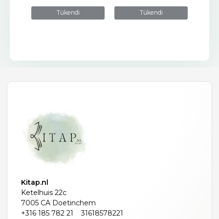
Tükendi
Tükendi
Kitap.nl
Ketelhuis 22c
7005 CA Doetinchem
+316 185 782 21
31618578221