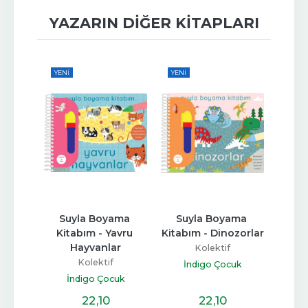
YAZARIN DIĞER KITAPLARI
YENI
YENI
YENI
Yüzyılı
Suyla Boyama 
Suyla Boyama 
Su
Kitabım - Yavru 
Kitabım - Dinozorlar
Kita
Hayvanlar
H
Kolektif
ları
Kolektif
İndigo Çocuk
İndigo Çocuk
İ
22
,10
22
,10