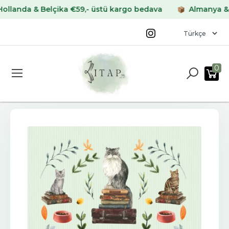
da & Belçika €59,- üstü kargo bedava
Almanya & Fran
0