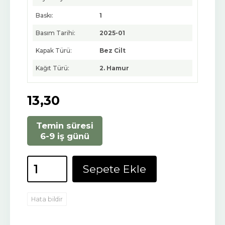
Baskı:
1
Basım Tarihi:
2025-01
Kapak Türü:
Bez Cilt
Kağıt Türü:
2. Hamur
13
,30
Temin süresi
6-9 iş günü
Sepete Ekle
Hata bildir