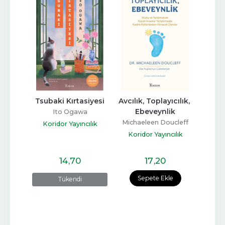
Güzel 
Tsubaki Kırtasiyesi
Avcılık, Toplayıcılık, 
K
Ebeveynlik
Ito Ogawa
per
Michaeleen Doucleff
Koridor Yayıncılık
Kor
ılık
Koridor Yayıncılık
14
,70
17
,20
Sepete Ekle
Tükendi