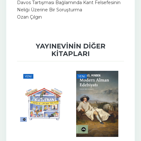
Davos Tartışması Bağlamında Kant Felsefesinin
Neliği Üzerine Bir Soruşturma
Ozan Çılgın
YAYINEVININ DIĞER
KITAPLARI
YENI
YENI
YENI