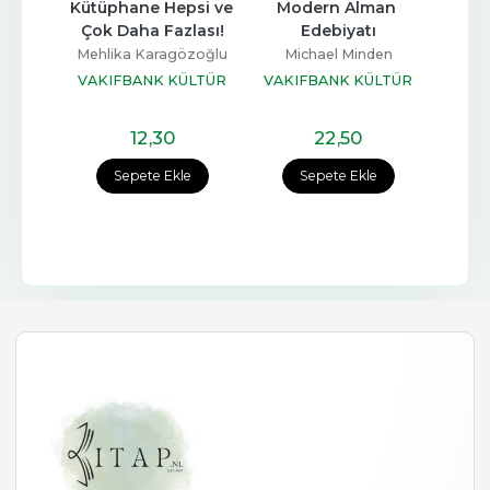
eslim 
Kütüphane Hepsi ve 
Modern Alman 
Holly
lak
Çok Daha Fazlası!
Edebiyatı
Dünya
sal
Mehlika Karagözoğlu
Michael Minden
U
ÜLTÜR
VAKIFBANK KÜLTÜR
VAKIFBANK KÜLTÜR
Iai
I
YAYINLARI
YAYINLARI
VAKI
12
,30
22
,50
Sepete Ekle
Sepete Ekle