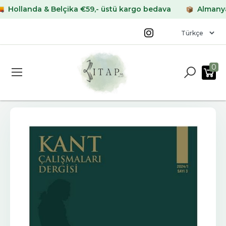
llanda & Belçika €59,- üstü kargo bedava
Almanya & F
0