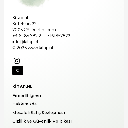
Kitap.nl
Ketelhuis 22c
7005 CA Doetinchem
+316 185 782 21
31618578221
info@kitap.nl
© 2026 www.kitap.nl
KITAP.NL
Firma Bilgileri
Hakkımızda
Mesafeli Satış Sözleşmesi
Gizlilik ve Güvenlik Politikası