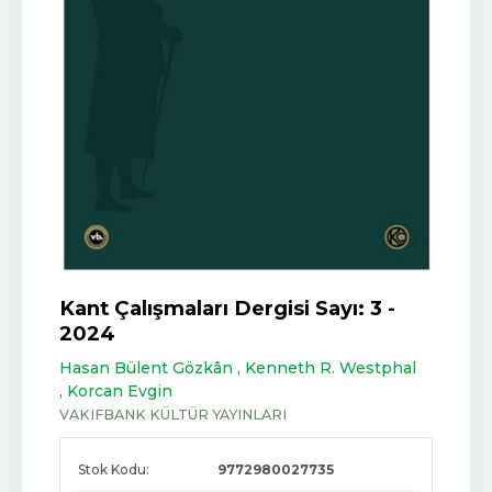
Kant Çalışmaları Dergisi Sayı: 3 -
2024
Hasan Bülent Gözkân ,
Kenneth R. Westphal
,
Korcan Evgin
VAKIFBANK KÜLTÜR YAYINLARI
Stok Kodu:
9772980027735