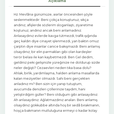
Açıklama
Hz. Mevlâna günümüze, asırlar öncesinden şöyle
seslenmektedir: Beni çokça konuştunuz, sıkça
andınız, afişlerde sözlerim sloganlaştı, ziyaretime
koştunuz, andınız ancak beni anlamadınız.
Anlasaydınız evlerde kavga tütmezdi, trafik ışığında
geç kaldın diye cinayet işlenmezdi, yan baktın omuz
çarptın diye insanlar canice bakışmazdı. Beni anlamış
olsaydınız, bir elin parmakları gibi olan kardeşler
terör belası ile kan kaybetmezdi. Ben Gel dedim,
geldiniz peki gelişinizle yüreğinize ne doldurup sizde
neler değişti? Cezaevleri neden tıka basa dolu?
Ahlak, birlik, yardımlaşma, halden anlama masallarda
kalan meziyetler olmazdı. Sahi beni gerçekten
anladınız mı? Ben sizin için yanıp tutuştum,
avucumda denizleri çöllerinize taşıdım, hani
yetiştirdiğim güller? Beni olduğum gibi anlasaydınız.
Ah anlasaydınız. Ağlatmazdınız anaları. Beni anlamış
olsaydınız gökkubbe altında hoş bir sedâ bırakmanın,
hoşça bakmanın mutluluğuna ermeyi o kadar kolay