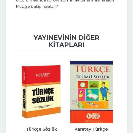
öldürülmesinde rol oynadı mı? İktidarla arası nasıldı?
Müziğe bakışı nasıldır?
YAYINEVININ DIĞER
KITAPLARI
nary 
Türkçe Sözlük
Karatay Türkçe 
Rus