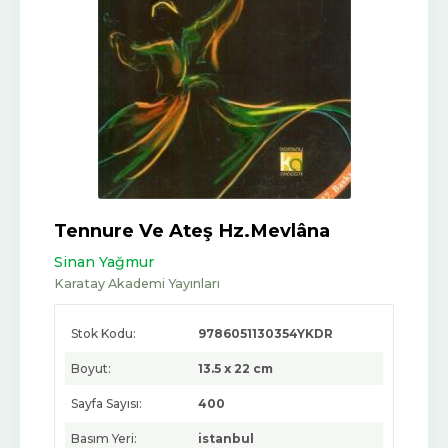
Tennure Ve Ateş Hz.Mevlâna
Sinan Yağmur
Karatay Akademi Yayınları
Stok Kodu:
9786051130354YKDR
Boyut:
13.5 x 22 cm
Sayfa Sayısı:
400
Basım Yeri:
istanbul