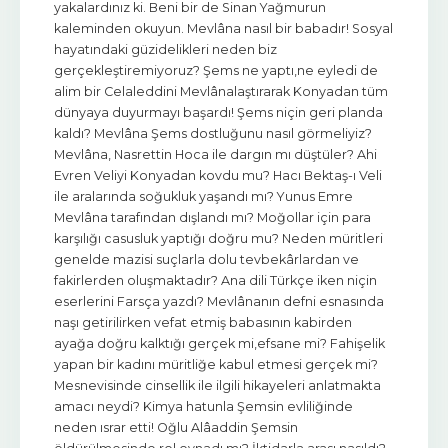
yakalardınız ki. Beni bir de Sinan Yağmurun
kaleminden okuyun. Mevlâna nasıl bir babadır! Sosyal
hayatındaki güzidelikleri neden biz
gerçekleştiremiyoruz? Şems ne yaptı,ne eyledi de
alim bir Celaleddini Mevlânalaştırarak Konyadan tüm
dünyaya duyurmayı başardı! Şems niçin geri planda
kaldı? Mevlâna Şems dostluğunu nasıl görmeliyiz?
Mevlâna, Nasrettin Hoca ile dargın mı düştüler? Ahi
Evren Veliyi Konyadan kovdu mu? Hacı Bektaş-ı Veli
ile aralarında soğukluk yaşandı mı? Yunus Emre
Mevlâna tarafından dışlandı mı? Moğollar için para
karşılığı casusluk yaptığı doğru mu? Neden müritleri
genelde mazisi suçlarla dolu tevbekârlardan ve
fakirlerden oluşmaktadır? Ana dili Türkçe iken niçin
eserlerini Farsça yazdı? Mevlânanın defni esnasında
naşı getirilirken vefat etmiş babasının kabirden
ayağa doğru kalktığı gerçek mi,efsane mi? Fahişelik
yapan bir kadını müritliğe kabul etmesi gerçek mi?
Mesnevisinde cinsellik ile ilgili hikayeleri anlatmakta
amacı neydi? Kimya hatunla Şemsin evliliğinde
neden ısrar etti! Oğlu Alâaddin Şemsin