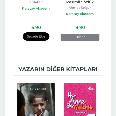
çe / 
Resimli Sözlük
Kıl
Kolektif
zce 
Ahmet Selçuk
Karatay Akademi
Yayınları
Karatay Akademi
Yayınları
Kar
demi
6
,90
8
,90
e
Sepete Ekle
Tükendi
YAZARIN DIĞER KITAPLARI