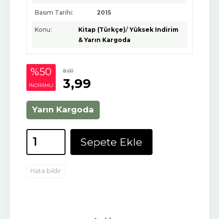
Basım Tarihi:
2015
Konu:
Kitap (Türkçe)
/
Yüksek Indirim
& Yarın Kargoda
%50
8
,00
3
,99
INDIRIMLI
Yarın Kargoda
Sepete Ekle
Hata bildir