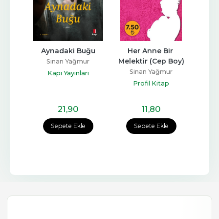
eri
Aynadaki Buğu
Her Anne Bir 
Ten
Melektir (Cep Boy)
ur
Sinan Yağmur
S
Sinan Yağmur
rı
Kapı Yayınları
K
Profil Kitap
21
,90
11
,80
e
Sepete Ekle
Sepete Ekle