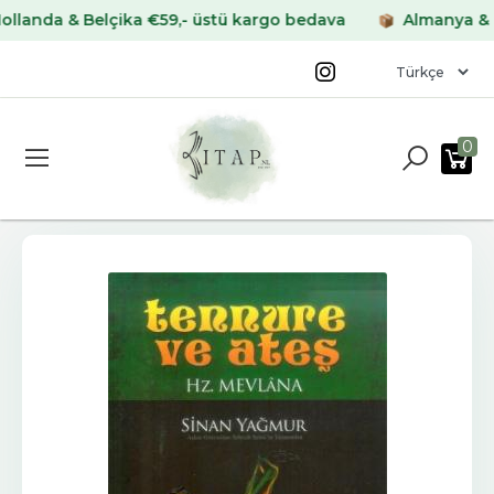
da & Belçika €59,- üstü kargo bedava
Almanya & Frans
0