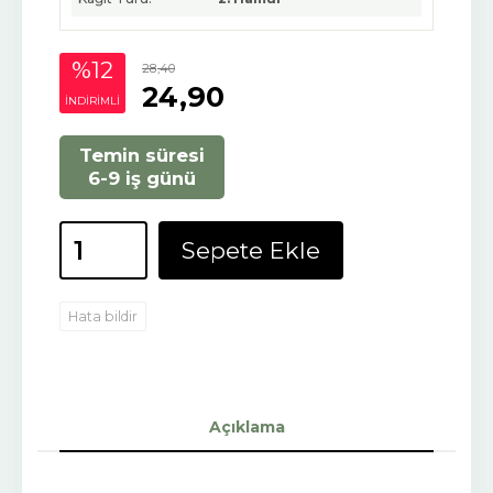
%12
28
,40
24
,90
INDIRIMLI
Temin süresi
6-9 iş günü
Sepete Ekle
Hata bildir
Açıklama