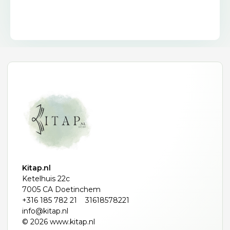
Kitap.nl
Ketelhuis 22c
7005 CA Doetinchem
+316 185 782 21
31618578221
info@kitap.nl
© 2026 www.kitap.nl