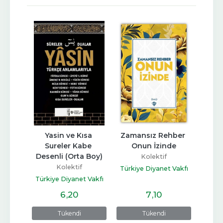
YENI
anı 
Yasin ve Kısa 
Zamansız Rehber 
Sürp
Bası
Sureler Kabe 
Onun İzinde
Günü 
Desenli (Orta Boy)
ve Iş
Kolektif
Kolektif
 Vakfı
Türkiye Diyanet Vakfı
Türkiye Diyanet Vakfı
Yayınları
Smar
Yayınları
6
,20
7
,10
Tükendi
Tükendi