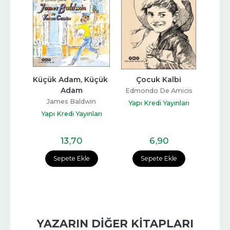
rım: 
Küçük Adam, Küçük 
Çocuk Kalbi
Osm
Adam
Musık
Edmondo De Amicis
James Baldwin
Yapı Kredi Yayınları
nları
Yapı Kredi Yayınları
Yapı
13
,70
6
,90
e
Sepete Ekle
Sepete Ekle
YAZARIN DIĞER KITAPLARI