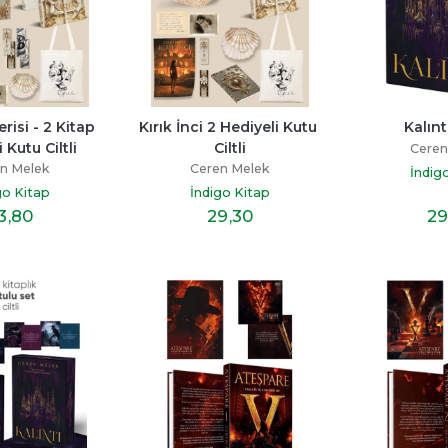
erisi - 2 Kitap 
Kırık İnci 2 Hediyeli Kutu 
Kalıntı
 Kutu Ciltli
Ciltli
Ceren
n Melek
Ceren Melek
İndig
go Kitap
İndigo Kitap
3
,80
29
,30
29