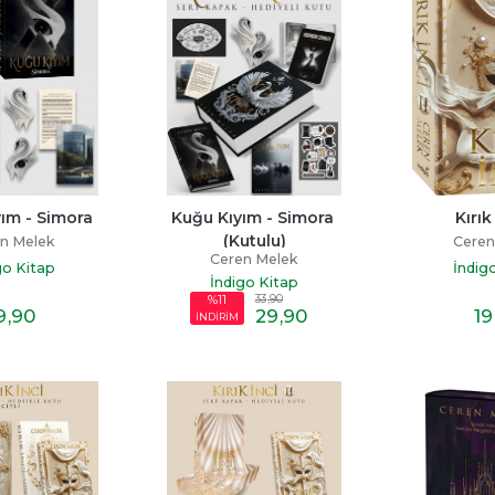
ım - Simora
Kuğu Kıyım - Simora 
Kırık
(Kutulu)
n Melek
Ceren
Ceren Melek
go Kitap
İndig
İndigo Kitap
33
,90
%11
9
,90
29
,90
19
İNDİRİM