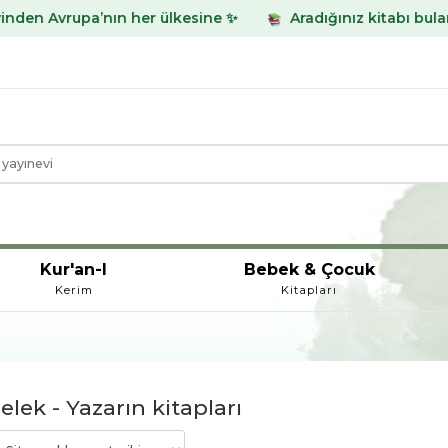
’nın her ülkesine ✨
Aradığınız kitabı bulamadınız mı? W
Kur'an-I
Bebek & Çocuk
Kerim
Kitapları
lek - Yazarın kitapları