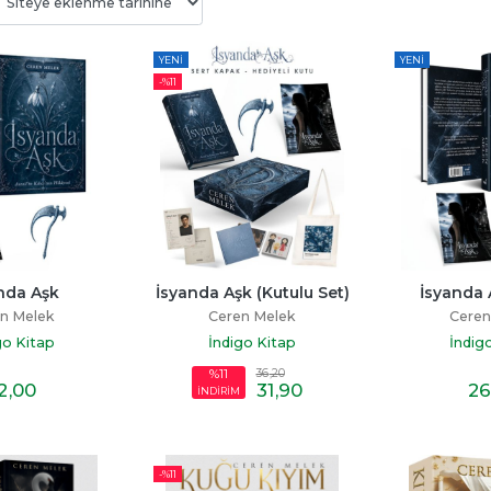
YENI
YENI
-%
11
Bitmedi
Beni Neden Sevmedin 
Senden Bir Tane D
Anne
Yok
ayı
Esra Ezmeci
Miraç Çağrı Akta
p
nda Aşk
İsyanda Aşk (Kutulu Set)
İsyanda A
Destek Yayınları
İndigo Kitap
n Melek
Ceren Melek
Ceren
19
,60
16
,10
go Kitap
İndigo Kitap
İndig
36
,20
%11
2
,00
31
,90
26
İNDİRİM
-%
11