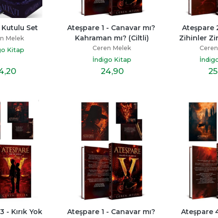
- Kutulu Set
Ateşpare 1 - Canavar mı? 
Ateşpare 2
Kahraman mı? (Ciltli)
Zihinler Zin
n Melek
Ceren Melek
Ceren
go Kitap
İndigo Kitap
İndig
4
,20
24
,90
25
 - Kırık Yok 
Ateşpare 1 - Canavar mı? 
Ateşpare 4