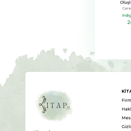
Oluşla
Cere
İndi
2
KIT
Firm
Hak
Mesa
Gizl