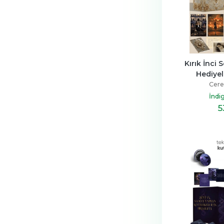
Kırık İnci S
Hediyeli
Cere
İndi
5