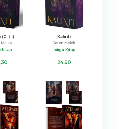
 (Ciltli)
Kalıntı
 Melek
Ceren Melek
o Kitap
İndigo Kitap
,30
24
,90