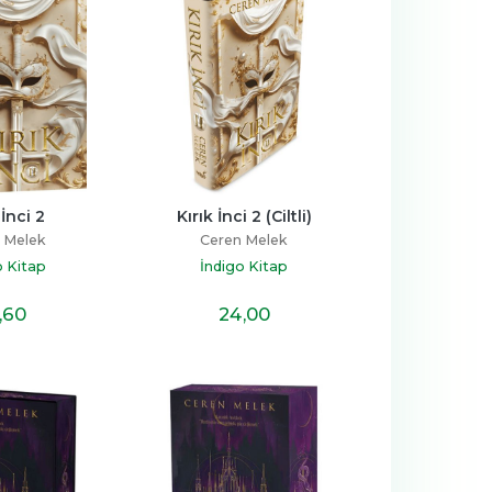
 İnci 2
Kırık İnci 2 (Ciltli)
 Melek
Ceren Melek
o Kitap
İndigo Kitap
,60
24
,00