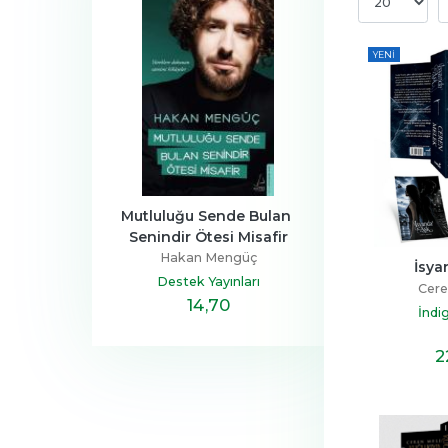
YENI
a Ailesi
Mutluluğu Sende Bulan 
Henüz Her Şey 
Senindir Ötesi Misafir
Devrim
Zeus Kabad
Hakan Mengüç
tapçılık
Hayykita
İsya
Destek Yayınları
Cere
,40
14
,70
20
,10
İndi
2