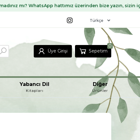
hatsApp hattımız üzerinden bize yazın, sizin için temin edel
0
Üye Girişi
Sepetim
Yabancı Dil
Diğer
Kitapları
Ürünler