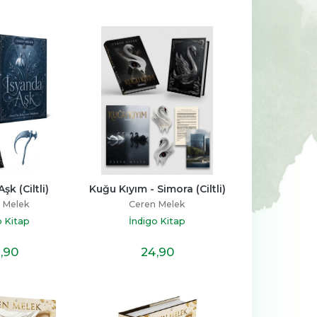
-%
14
-%
11
aha 
Kur’an’ın Anlattığı Tarih: 
Sen Annen Değilsin
Türkiye
Hatice Kübra Tongar
Talha Uğurluel
ş
Aile Yayınları
şk (Ciltli)
Kuğu Kıyım - Simora (Ciltli)
Timaş Yayınları
 Melek
Ceren Melek
23
,30
17
,20
%14
%11
19
,90
15
,20
İNDİRİM
İNDİRİM
o Kitap
İndigo Kitap
,90
24
,90