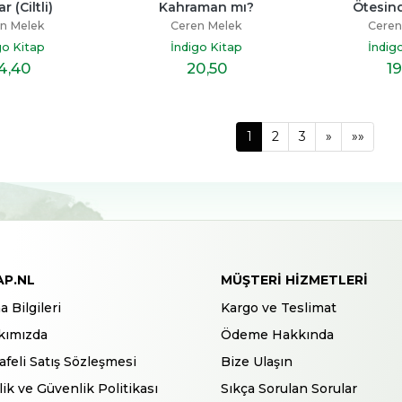
r (Ciltli)
Kahraman mı?
Ötesinde
n Melek
Ceren Melek
Ceren
go Kitap
İndigo Kitap
İndig
4
,40
20
,50
19
1
2
3
»
»»
AP.NL
MÜŞTERI HIZMETLERI
a Bilgileri
Kargo ve Teslimat
kımızda
Ödeme Hakkında
feli Satış Sözleşmesi
Bize Ulaşın
ilik ve Güvenlik Politikası
Sıkça Sorulan Sorular