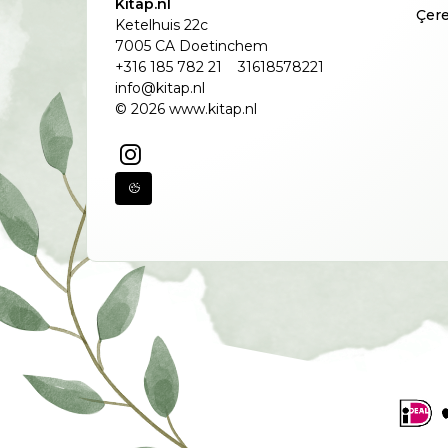
Kitap.nl
Çere
Ketelhuis 22c
7005 CA Doetinchem
+316 185 782 21
31618578221
info@kitap.nl
© 2026 www.kitap.nl