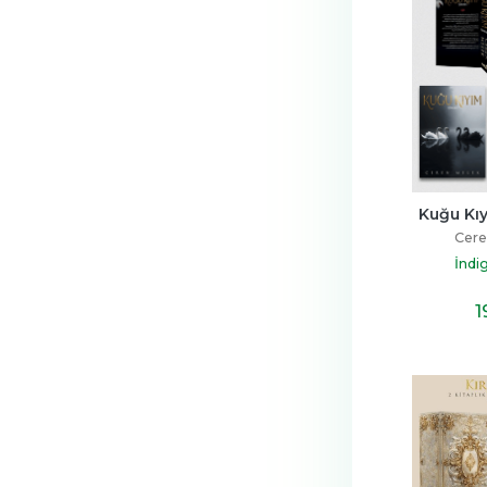
Kuğu Kıy
Cere
İndi
1