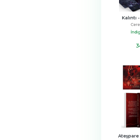
Kalıntı 
Cere
İndi
3
Ateşpare 3