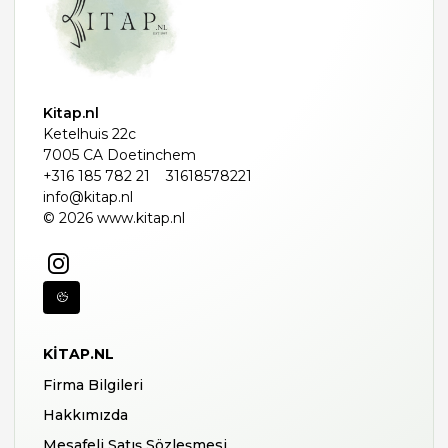
Kitap.nl
Ketelhuis 22c
7005 CA Doetinchem
+316 185 782 21
31618578221
info@kitap.nl
© 2026 www.kitap.nl
KITAP.NL
Firma Bilgileri
Hakkımızda
Mesafeli Satış Sözleşmesi