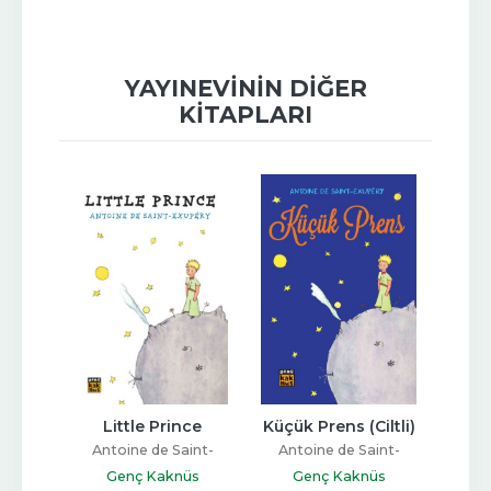
YAYINEVININ DIĞER
KITAPLARI
lak - 
Little Prince
Küçük Prens (Ciltli)
K
der ki:
Antoine de Saint-
Antoine de Saint-
an
Exupery
Exupery
Fyo
Genç Kaknüs
Genç Kaknüs