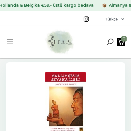
nda & Belçika €59,- üstü kargo bedava
Almanya & Fran
0