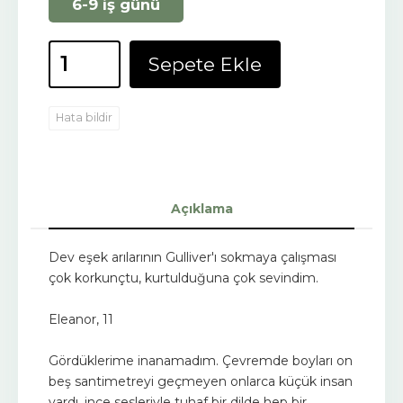
6-9 iş günü
Sepete Ekle
Hata bildir
Açıklama
Dev eşek arılarının Gulliver'ı sokmaya çalışması
çok korkunçtu, kurtulduğuna çok sevindim.
Eleanor, 11
Gördüklerime inanamadım. Çevremde boyları on
beş santimetreyi geçmeyen onlarca küçük insan
vardı, ince sesleriyle tuhaf bir dilde hep bir