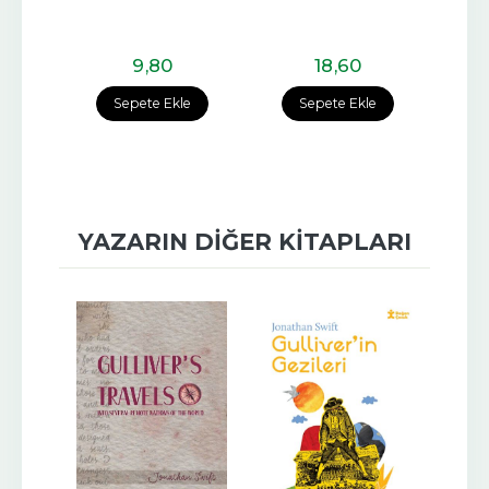
D
üs
G
9
,80
18
,60
e
Sepete Ekle
Sepete Ekle
YAZARIN DIĞER KITAPLARI