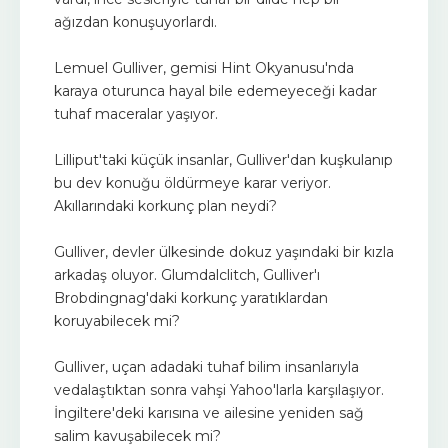
ağızdan konuşuyorlardı.
Lemuel Gulliver, gemisi Hint Okyanusu'nda
karaya oturunca hayal bile edemeyeceği kadar
tuhaf maceralar yaşıyor.
Lilliput'taki küçük insanlar, Gulliver'dan kuşkulanıp
bu dev konuğu öldürmeye karar veriyor.
Akıllarındaki korkunç plan neydi?
Gulliver, devler ülkesinde dokuz yaşındaki bir kızla
arkadaş oluyor. Glumdalclitch, Gulliver'ı
Brobdingnag'daki korkunç yaratıklardan
koruyabilecek mi?
Gulliver, uçan adadaki tuhaf bilim insanlarıyla
vedalaştıktan sonra vahşi Yahoo'larla karşılaşıyor.
İngiltere'deki karısına ve ailesine yeniden sağ
salim kavuşabilecek mi?