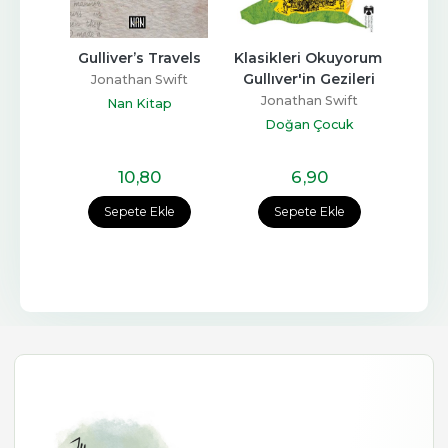
 
Gulliver’s Travels
Klasikleri Okuyorum 
Gulli
ri
Gullıver'in Gezileri
Jonathan Swift
Jo
ift
Jonathan Swift
Nan Kitap
Tu
evi
Doğan Çocuk
10
,80
6
,90
e
Sepete Ekle
Sepete Ekle