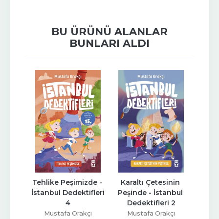
BU ÜRÜNÜ ALANLAR
BUNLARI ALDI
 
Tehlike Peşimizde - 
Karaltı Çetesinin 
G
 - 
İstanbul Dedektifleri 
Peşinde - İstanbul 
Apa
 
4
Dedektifleri 2
ltli)
Kurt
Mustafa Orakçı
Mustafa Orakçı
l