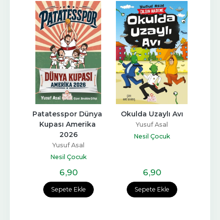
 Seti 
Patatesspor Dünya 
Okulda Uzaylı Avı
Baya
ru 
Kupası Amerika 
Yusuf Asal
)
2026
Nesil Çocuk
l
Yusuf Asal
k
Nesil Çocuk
6
,90
6
,90
e
Sepete Ekle
Sepete Ekle