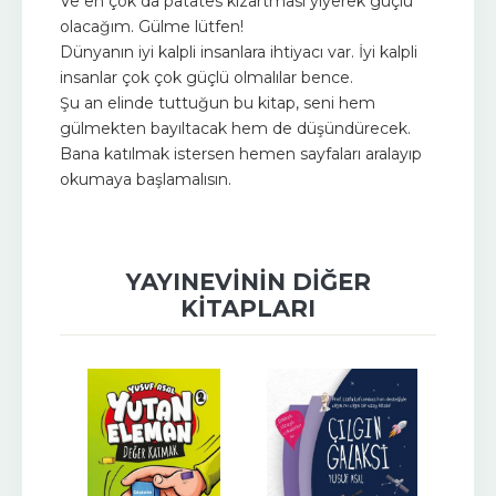
Ve en çok da patates kızartması yiyerek güçlü
olacağım. Gülme lütfen!
Dünyanın iyi kalpli insanlara ihtiyacı var. İyi kalpli
insanlar çok çok güçlü olmalılar bence.
Şu an elinde tuttuğun bu kitap, seni hem
gülmekten bayıltacak hem de düşündürecek.
Bana katılmak istersen hemen sayfaları aralayıp
okumaya başlamalısın.
YAYINEVININ DIĞER
KITAPLARI