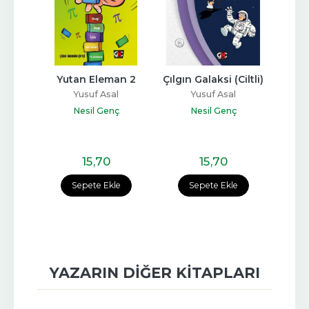
orular
Yutan Eleman 2
Çılgın Galaksi (Ciltli)
Yut
örekçi
Yusuf Asal
Yusuf Asal
ç
Nesil Genç
Nesil Genç
15
,70
15
,70
e
Sepete Ekle
Sepete Ekle
YAZARIN DIĞER KITAPLARI