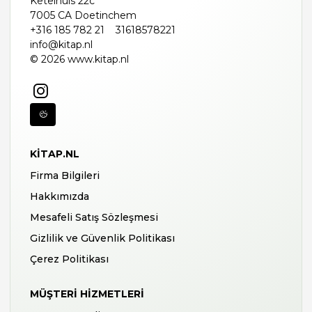
Ketelhuis 22c
7005 CA Doetinchem
+316 185 782 21
31618578221
info@kitap.nl
© 2026 www.kitap.nl
KITAP.NL
Firma Bilgileri
Hakkımızda
Mesafeli Satış Sözleşmesi
Gizlilik ve Güvenlik Politikası
Çerez Politikası
MÜŞTERI HIZMETLERI