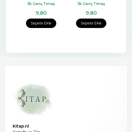
İlk Genç Timaş
İlk Genç Timaş
ç
9
,80
9
,80
e
Sepete Ekle
Sepete Ekle
Kitap.nl