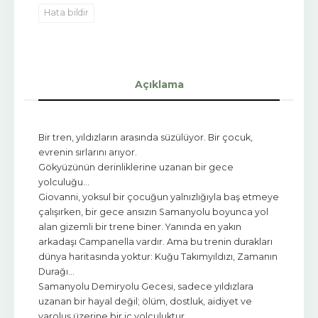
Hata bildir
Açıklama
Bir tren, yıldızların arasında süzülüyor. Bir çocuk,
evrenin sırlarını arıyor.
Gökyüzünün derinliklerine uzanan bir gece
yolculuğu…
Giovanni, yoksul bir çocuğun yalnızlığıyla baş etmeye
çalışırken, bir gece ansızın Samanyolu boyunca yol
alan gizemli bir trene biner. Yanında en yakın
arkadaşı Campanella vardır. Ama bu trenin durakları
dünya haritasında yoktur: Kuğu Takımyıldızı, Zamanın
Durağı...
Samanyolu Demiryolu Gecesi, sadece yıldızlara
uzanan bir hayal değil; ölüm, dostluk, aidiyet ve
varoluş üzerine bir iç yolculuktur.