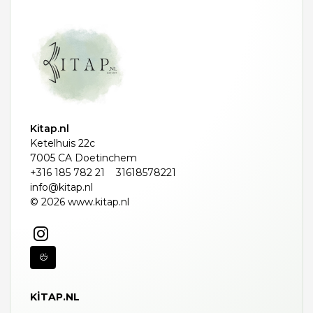
Kitap.nl
Ketelhuis 22c
7005 CA Doetinchem
+316 185 782 21
31618578221
info@kitap.nl
© 2026 www.kitap.nl
KITAP.NL