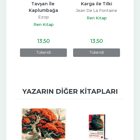
lye
Tavşan İle 
Karga ile Tilki
Ağust
Kaplumbağa
t
Jean De La Fontaine
Ezop
p
Ren Kitap
Ren Kitap
13
,50
13
,50
e
Tükendi
Tükendi
YAZARIN DIĞER KITAPLARI