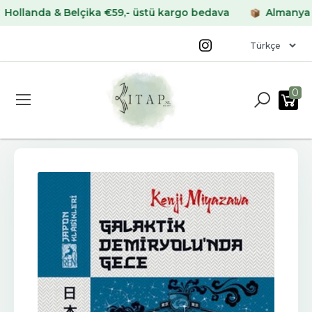
anda & Belçika €59,- üstü kargo bedava
Almanya & Fra
0