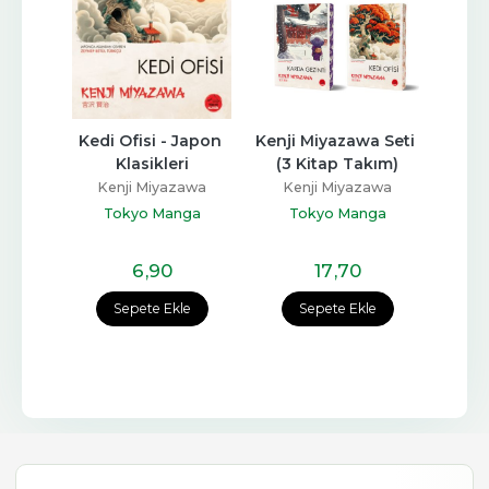
i - 
Kedi Ofisi - Japon 
Kenji Miyazawa Seti 
leri
Klasikleri
(3 Kitap Takım)
Dem
Gec
awa
Kenji Miyazawa
Kenji Miyazawa
ga
Tokyo Manga
Tokyo Manga
Ke
T
6
,90
17
,70
e
Sepete Ekle
Sepete Ekle