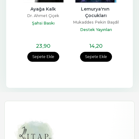
h
Ayağa Kalk
Lemurya'nın 
Hal
Çocukları
Dr. Ahmet Çiçek
Sadı
Mukaddes Pekin Başdil
p
Şahsi Baskı
Destek Yayınları
23
,90
14
,20
e
Sepete Ekle
Sepete Ekle