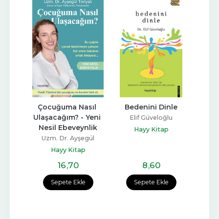
atın 
Çocuğuma Nasıl 
Bedenini Dinle
Dua
Taşı
Ulaşacağım? - Yeni 
Elif Güveloğlu
Nesil Ebeveynlik
ü Eren
Meci
Hayy Kitap
Uzm. Dr. Ayşegül
p
Tonyalı
Hayy Kitap
16
,70
8
,60
e
Sepete Ekle
Sepete Ekle