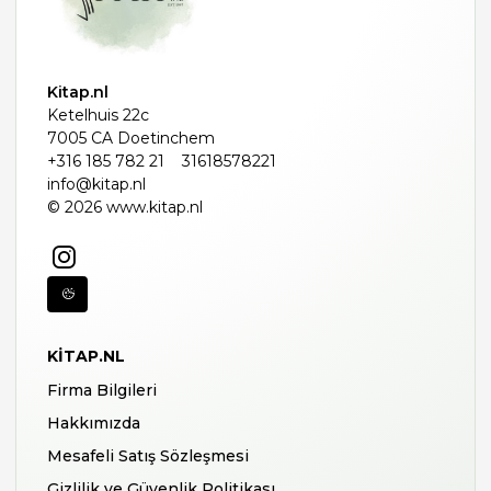
Kitap.nl
Ketelhuis 22c
7005 CA Doetinchem
+316 185 782 21
31618578221
info@kitap.nl
© 2026 www.kitap.nl
KITAP.NL
Firma Bilgileri
Hakkımızda
Mesafeli Satış Sözleşmesi
Gizlilik ve Güvenlik Politikası