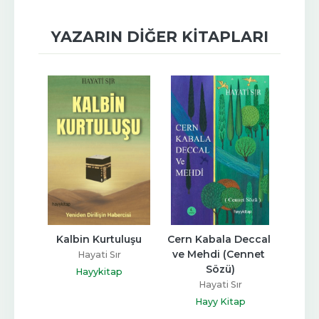
YAZARIN DIĞER KITAPLARI
h
Kalbin Kurtuluşu
Cern Kabala Deccal 
İ
ve Mehdi (Cennet 
Me
Hayati Sır
Sözü)
p
Hayykitap
Hayati Sır
Hayy Kitap