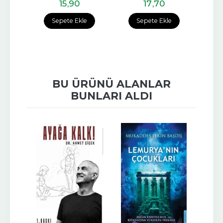
15
,90
17
,70
e
Sepete Ekle
Sepete Ekle
BU ÜRÜNÜ ALANLAR
BUNLARI ALDI