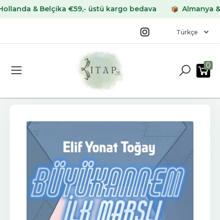
da & Belçika €59,- üstü kargo bedava
Almanya & Frans
0