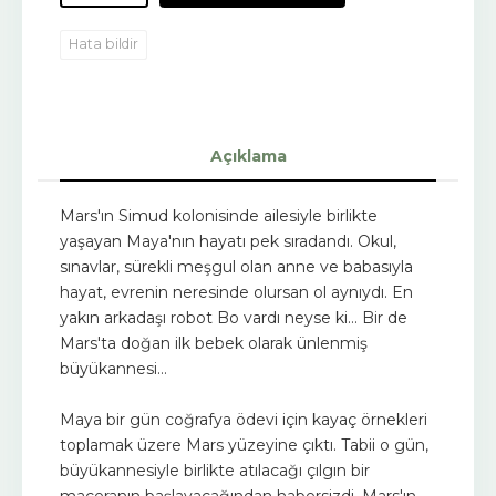
Hata bildir
Açıklama
Mars'ın Simud kolonisinde ailesiyle birlikte
yaşayan Maya'nın hayatı pek sıradandı. Okul,
sınavlar, sürekli meşgul olan anne ve babasıyla
hayat, evrenin neresinde olursan ol aynıydı. En
yakın arkadaşı robot Bo vardı neyse ki… Bir de
Mars'ta doğan ilk bebek olarak ünlenmiş
büyükannesi…
Maya bir gün coğrafya ödevi için kayaç örnekleri
toplamak üzere Mars yüzeyine çıktı. Tabii o gün,
büyükannesiyle birlikte atılacağı çılgın bir
maceranın başlayacağından habersizdi. Mars'ın,