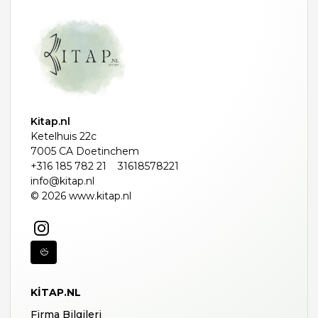
Kitap.nl
Ketelhuis 22c
7005 CA Doetinchem
+316 185 782 21
31618578221
info@kitap.nl
© 2026 www.kitap.nl
KITAP.NL
Firma Bilgileri