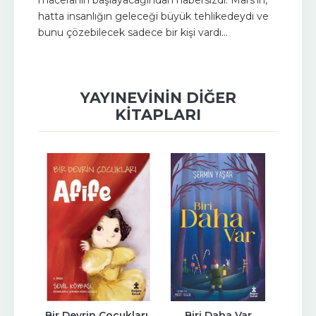
hatta insanlığın geleceği büyük tehlikedeydi ve
bunu çözebilecek sadece bir kişi vardı…
YAYINEVININ DIĞER
KITAPLARI
 Taşlı 
Bir Devrin Çocukları 
Biri Daha Var
Yapı