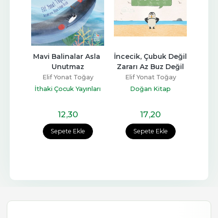
ka 
Mavi Balinalar Asla 
İncecik, Çubuk Değil 
Do
Unutmaz
Zararı Az Buz Değil
Eli
oğay
Elif Yonat Toğay
Elif Yonat Toğay
Uçan
ont
İthaki Çocuk Yayınları
Doğan Kitap
12
,30
17
,20
Sepete Ekle
Sepete Ekle