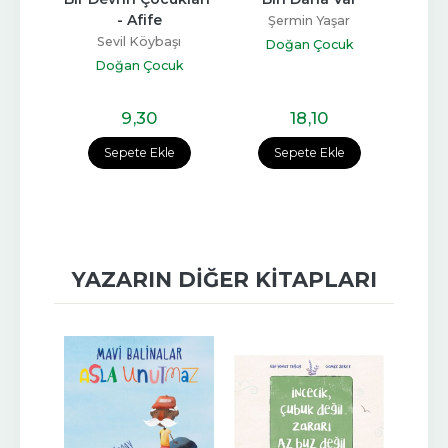
tulu 
- Afife
Sahne
Şermin Yaşar
P
Sevil Köybaşı
Doğan Çocuk
Kul
Doğan Çocuk
uk
D
9
,30
18
,10
e
Sepete Ekle
Sepete Ekle
YAZARIN DIĞER KITAPLARI