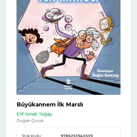
Büyükannem İlk Marslı
Elif Yonat Toğay
Doğan Çocuk
Stok Kodu:
9786253940539