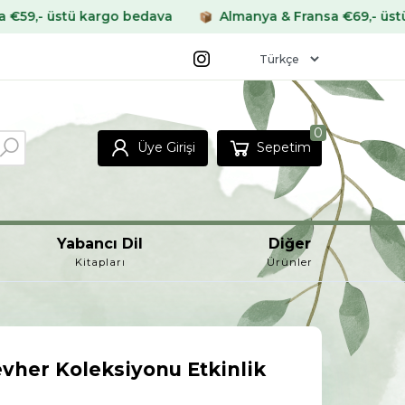
rgo bedava
Almanya & Fransa €69,- üstü kargo bedava
0
Üye Girişi
Sepetim
Yabancı Dil
Diğer
Kitapları
Ürünler
vher Koleksiyonu Etkinlik