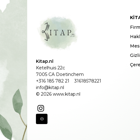
KIT
Firm
Hak
Mesa
Gizl
Kitap.nl
Çere
Ketelhuis 22c
7005 CA Doetinchem
+316 185 782 21
31618578221
info@kitap.nl
© 2026 www.kitap.nl