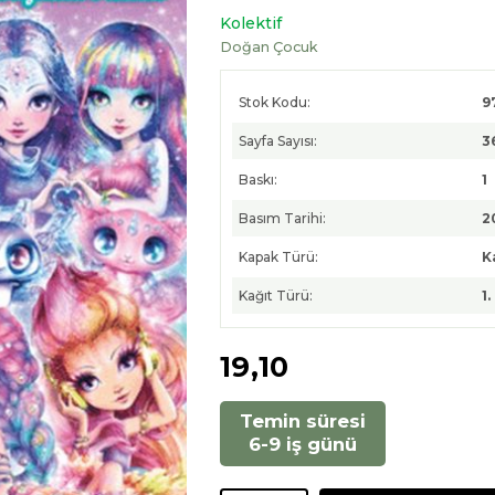
Kolektif
Doğan Çocuk
Stok Kodu:
9
Sayfa Sayısı:
3
Baskı:
1
Basım Tarihi:
2
Kapak Türü:
K
Kağıt Türü:
1
19
,10
Temin süresi
6-9 iş günü