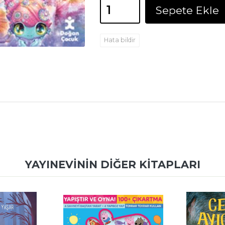
Sepete Ekle
Hata bildir
YAYINEVININ DIĞER KITAPLARI