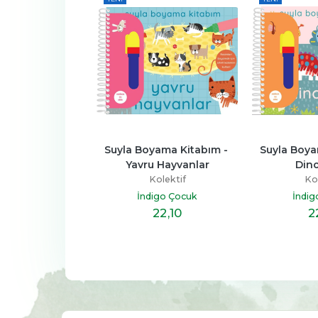
in Son Yüzyılı
Suyla Boyama Kitabım - 
Suyla Boya
Yavru Hayvanlar
Dino
olektif
Kolektif
Kol
im Yayınları
İndigo Çocuk
İndig
18
,70
22
,10
2