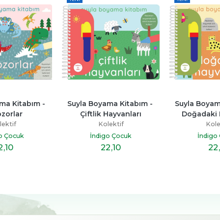
ma Kitabım - 
Suyla Boyama Kitabım - 
Suyla Boyama
zorlar
Çiftlik Hayvanları
Doğadaki 
ektif
Kolektif
Kole
o Çocuk
İndigo Çocuk
İndigo
2
,10
22
,10
22