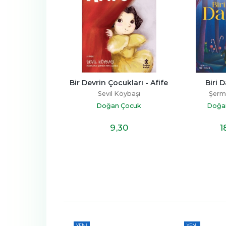
 Stars Taşlı 
Bir Devrin Çocukları - Afife
Biri 
lı Kutulu Set)
Sevil Köybaşı
Şermi
olektif
Doğan Çocuk
Doğa
an Çocuk
48
,90
9
,30
1
YENI
YENI