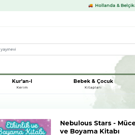
Hollanda & Belçika €59,- üstü ka
Kur'an-I
Bebek & Çocuk
Kerim
Kitapları
Nebulous Stars - Müce
ve Boyama Kitabı