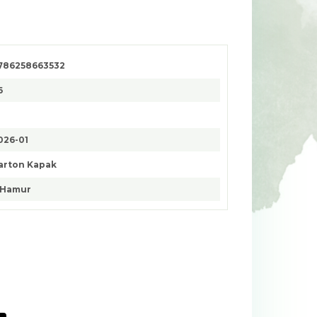
786258663532
6
026-01
arton Kapak
. Hamur