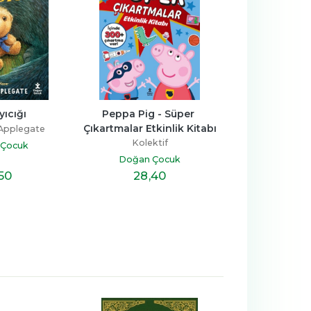
yıcığı
Peppa Pig - Süper 
Herkes Bira
Çıkartmalar Etkinlik Kitabı
 Applegate
Gamze 
Kolektif
 Çocuk
Doğan Ç
Doğan Çocuk
,50
28
,40
14
,2