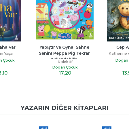
Daha Var
Yapıştır ve Oyna! Sahne 
Cep A
Senin! Peppa Pig Tekrar 
n Yaşar
Katherine
Kullanılabilir...
n Çocuk
Doğan
Kolektif
Doğan Çocuk
8
,10
13
17
,20
YAZARIN DIĞER KITAPLARI
YENI
YENI