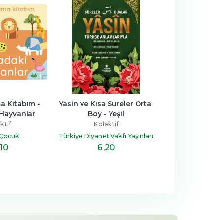
 Kitabım - 
Yasin ve Kısa Sureler Orta 
Tecvidli Kuranı
Hayvanlar
Boy - Yeşil
Bas
ktif
Kolektif
Kolekt
 Çocuk
Türkiye Diyanet Vakfı Yayınları
Türkiye Diyanet V
,10
6
,20
5
,9