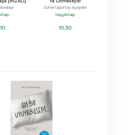
Yaşa [İMZALI]
Ya Gitmeseydi
Köyden Şehr
Reçete
abadayı
Zuhal Uğurtay Ayaydın
Hatice N
kitap
Hayykitap
Hayyki
,10
10
,30
14
,7