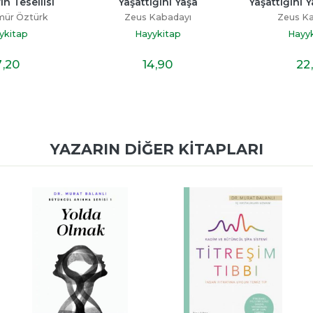
n Tesellisi
Yaşattığını Yaşa
Yaşattığını 
mür Öztürk
Zeus Kabadayı
Zeus K
ykitap
Hayykitap
Hayy
7
,20
14
,90
22
YAZARIN DIĞER KITAPLARI