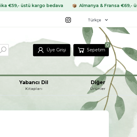
ü kargo bedava
Almanya & Fransa €69,- üstü kargo bed
0
Üye Girişi
Sepetim
Yabancı Dil
Diğer
Kitapları
Ürünler