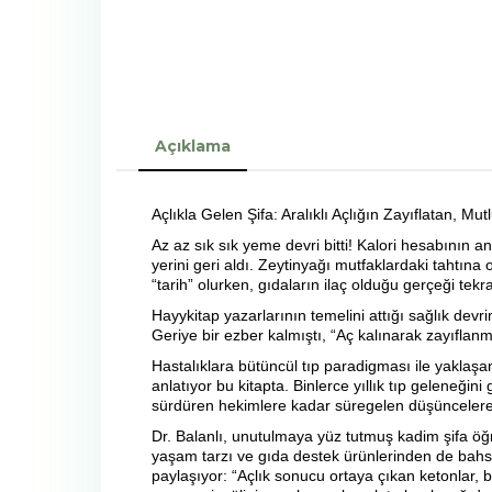
Açıklama
Açlıkla Gelen Şifa: Aralıklı Açlığın Zayıflatan, Mutl
Az az sık sık yeme devri bitti! Kalori hesabının 
yerini geri aldı. Zeytinyağı mutfaklardaki tahtına 
“tarih” olurken, gıdaların ilaç olduğu gerçeği tekra
Hayykitap yazarlarının temelini attığı sağlık devri
Geriye bir ezber kalmıştı, “Aç kalınarak zayıflanm
Hastalıklara bütüncül tıp paradigması ile yaklaşan
anlatıyor bu kitapta. Binlerce yıllık tıp geleneğ
sürdüren hekimlere kadar süregelen düşüncelere ay
Dr. Balanlı, unutulmaya yüz tutmuş kadim şifa öğre
yaşam tarzı ve gıda destek ürünlerinden de bahsedi
paylaşıyor: “Açlık sonucu ortaya çıkan ketonlar, b