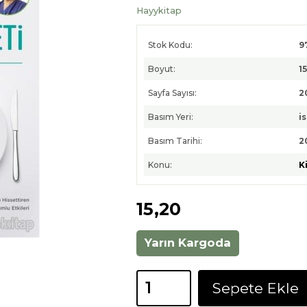
Hayykitap
Stok Kodu:
9
Boyut:
1
Sayfa Sayısı:
2
Basım Yeri:
i
Basım Tarihi:
2
Konu:
K
15
,20
Yarın Kargoda
Sepete Ekle