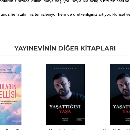
olarımız hızlıca kullanılmaya başlıyor. Böylelikle açlığın bizi zihinsel 
orsunuz hem zihniniz temizleniyor hem de üretkenliğiniz artıyor. Ruhsal ve b
YAYINEVININ DIĞER KITAPLARI