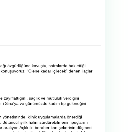
yağı özgürlüğüne kavuştu, sofralarda hak ettiği
ni konuşuyoruz. “Ölene kadar içilecek” denen ilaçlar
zayıflattığını, sağlık ve mutluluk verdiğini
İbn-i Sina'ya ve günümüzde kadim tıp geleneğini
nin yönetiminde, klinik uygulamalarda önerdiği
Bütüncül iyilik halini sürdürebilmenin ipuçlarını
ar aralıyor. Açlık ile beraber kan şekerinin düşmesi