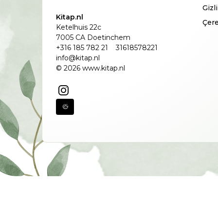
Gizl
Kitap.nl
Çere
Ketelhuis 22c
7005 CA Doetinchem
+316 185 782 21
31618578221
info@kitap.nl
© 2026 www.kitap.nl