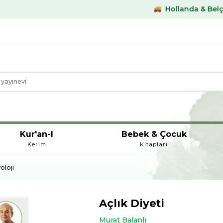
Hollanda & Belçika €59,- üst
Kur'an-I
Bebek & Çocuk
Kerim
Kitapları
oloji
Açlık Diyeti
Murat Balanlı