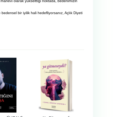
ve manevi olarak yükselttiği noktada, bedenimizin
edensel bir iyilik hali hedefliyorsanız, Açlık Diyeti