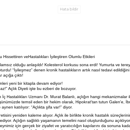
Hata bildir
u Hissettiren veHastalıkları İyileştiren Olumlu Etkileri
anlamsız olduğu anlaşıldı! Kolesterol korkusu sona erdi! Yumurta ve tere
oturdu! “İyileşmez” denen kronik hastalıkların artık nasıl tedavi edildiği
r açığa çıktı!
mleri yeni bir kitapla devam ediyor!
az!” Açlık Diyeti işte bu ezberi de bozuyor.
 İç Hastalıkları Uzmanı Dr. Murat Balanlı, açlığın hangi mekanizmalar ile 
ini günümüzde temsil eden bir hekim olarak, Hipokrat'tan tutun Galen'e, 
nen katılıyor: “Açlıkta şifa var!” diyor.
tisini yeniden kaleme alıyor. Açlık ile birlikte kronik hastalık süreçleri
yor. Açlığın sağlıklı yaşamanın temelini nasıl oluşturduğunu açıklıyor. 
eynimiz için gerçek bir ziyafet ve yaratıcılığın kapılarını da sonuna kad