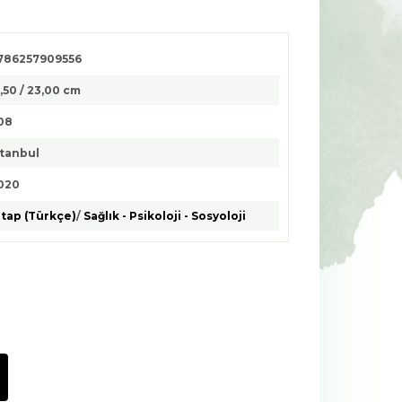
786257909556
5,50 / 23,00 cm
08
stanbul
020
itap (Türkçe)
/
Sağlık - Psikoloji - Sosyoloji