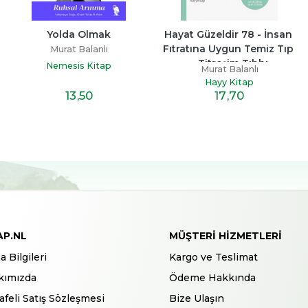
Yolda Olmak
Hayat Güzeldir 78 - İnsan 
Fıtratına Uygun Temiz Tıp 
Murat Balanlı
- Titreşim Tıbbı
Nemesis Kitap
Murat Balanlı
Hayy Kitap
13
,50
17
,70
AP.NL
MÜŞTERI HIZMETLERI
a Bilgileri
Kargo ve Teslimat
kımızda
Ödeme Hakkında
feli Satış Sözleşmesi
Bize Ulaşın