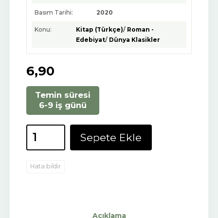
Basım Tarihi:
2020
Konu:
Kitap (Türkçe)
/
Roman -
Edebiyat
/
Dünya Klasikler
6
,90
Temin süresi
6-9 iş günü
Sepete Ekle
Hata bildir
Açıklama