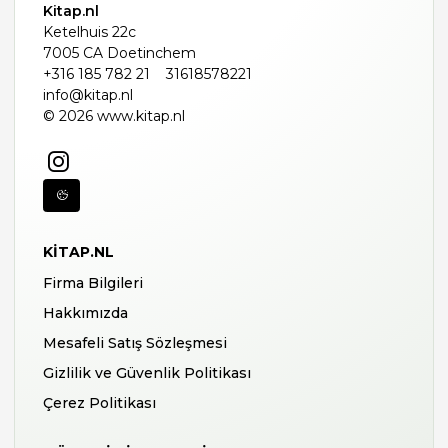
Kitap.nl
Ketelhuis 22c
7005 CA Doetinchem
+316 185 782 21
31618578221
info@kitap.nl
© 2026 www.kitap.nl
KITAP.NL
Firma Bilgileri
Hakkımızda
Mesafeli Satış Sözleşmesi
Gizlilik ve Güvenlik Politikası
Çerez Politikası