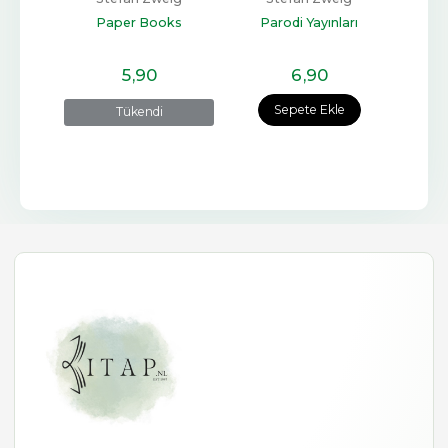
anat
Paper Books
Parodi Yayınları
Pa
5
,90
6
,90
Sepete Ekle
Tükendi