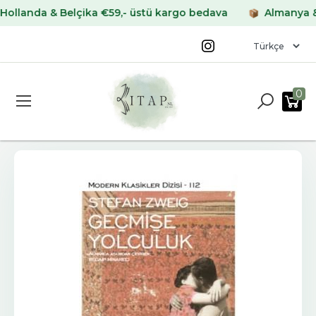
nda & Belçika €59,- üstü kargo bedava
Almanya & Fran
0