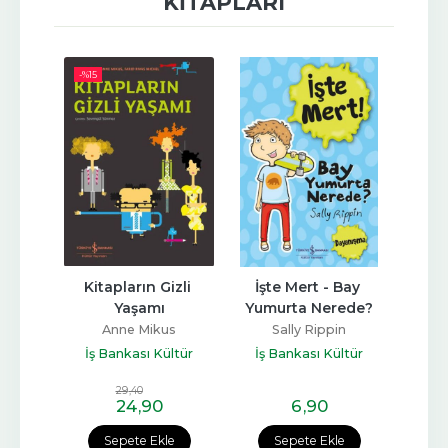
KITAPLARI
-%
15
li 
Kitapların Gizli 
İşte Mert - Bay 
Kı
Kitap 
Yaşamı
Yumurta Nerede?
De
A
Anne Mikus
Sally Rippin
Ali
Jean
İş Bankası Kültür
İş Bankası Kültür
ltür
Yayınları
Yayınları
İş 
29
,40
24
,90
6
,90
e
Sepete Ekle
Sepete Ekle