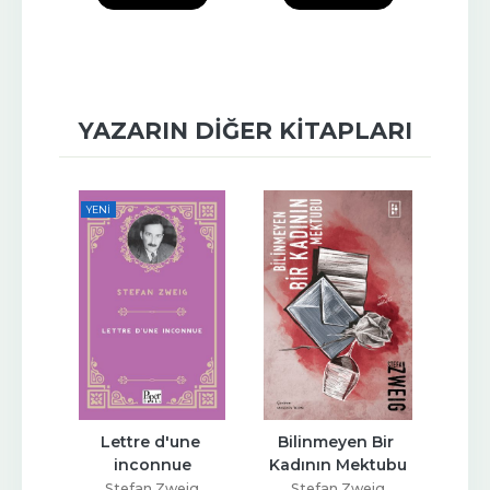
YAZARIN DIĞER KITAPLARI
YENI
lığa 
Lettre d'une 
Bilinmeyen Bir 
Ola
inconnue
Kadının Mektubu
ig
Stefan Zweig
Stefan Zweig
S