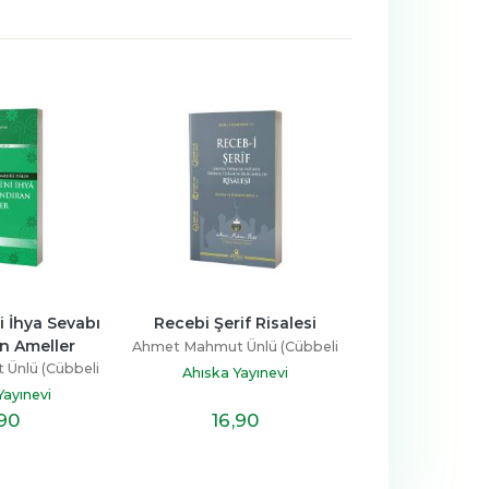
Recebi Şerif Risalesi
Salatı Tefriciyye ve Salatı 
Münciye Tüncina
et Mahmut Ünlü (Cübbeli
Ahme
Ahmet Mahmut Ünlü (Cübbeli
Hoca)
Ahıska Yayınevi
Hoca)
Ahıska Yayınevi
16
,90
9
,90