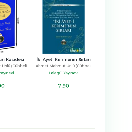
 Kerimenin Sırları
Mücerrebatı Senusi 
İbni 
Tercümesi
Hazretl
mut Ünlü (Cübbeli
Ahmet Mahmut Ünlü (Cübbeli
Ahmet Mahm
Hoca)
egül Yayınevi
Hoca)
Lalegül Yayınevi
Laleg
7
,90
14
,90