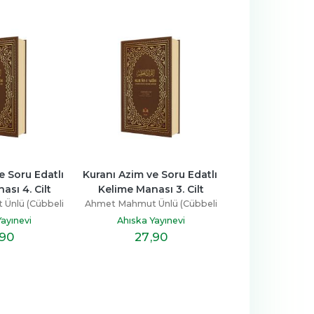
 Azim ve Soru Edatlı 
Kuranı Azim ve Soru Edatlı 
Kuranı 
ime Manası 3. Cilt
Kelime Manası 2. Cilt
Keli
 Mahmut Ünlü (Cübbeli
Ahmet Mahmut Ünlü (Cübbeli
Ahmet M
Hoca)
Hoca)
Ahıska Yayınevi
Ahıska Yayınevi
27
,90
27
,90