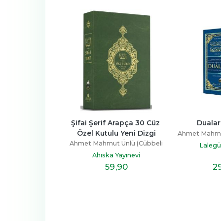
fai Şerif Arapça 30 Cüz 
Dualarım (Ciltli)
Kura
Özel Kutulu Yeni Dizgi
K
Ahmet Mahmut Ünlü (Cübbeli
met Mahmut Ünlü (Cübbeli
Ahme
Hoca)
Lalegül Yayınevi
Hoca)
Ahıska Yayınevi
59
,90
29
,90