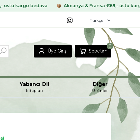
edava
Almanya & Fransa €69,- üstü kargo bedava
0
Üye Girişi
Sepetim
Yabancı Dil
Diğer
Kitapları
Ürünler
a)