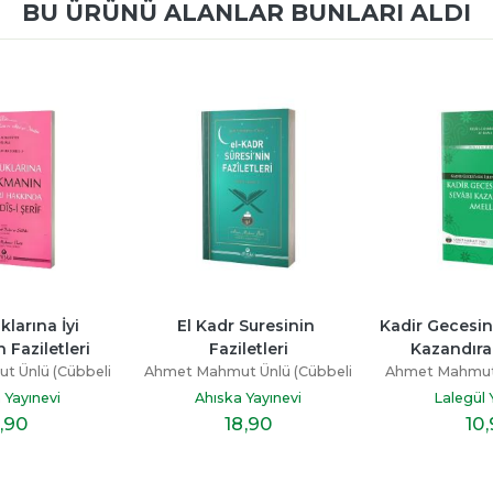
BU ÜRÜNÜ ALANLAR BUNLARI ALDI
El Kadr Suresinin 
Kadir Gecesini İhya Sevabı 
Faziletleri
Kazandıran Ameller
Ahm
met Mahmut Ünlü (Cübbeli
Ahmet Mahmut Ünlü (Cübbeli
Hoca)
Hoca)
Ahıska Yayınevi
Lalegül Yayınevi
18
,90
10
,90