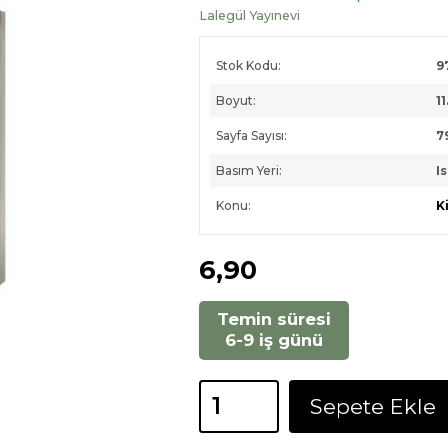
Lalegül Yayınevi
Stok Kodu:
9
Boyut:
11
Sayfa Sayısı:
7
Basım Yeri:
I
Konu:
K
6
,90
Temin süresi
6-9 iş günü
Sepete Ekle