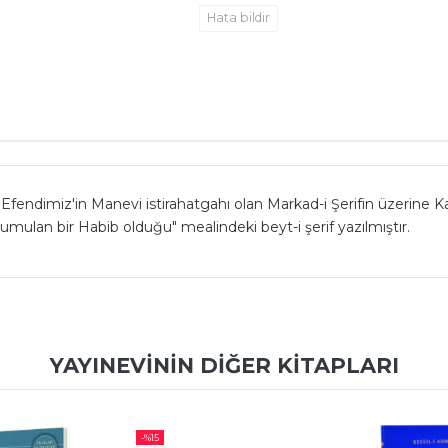
Hata bildir
Efendimiz'in Manevi istirahatgahı olan Markad-i Şerifin üzerine K
i umulan bir Habib olduğu" mealindeki beyt-i şerif yazılmıştır.
YAYINEVININ DIĞER KITAPLARI