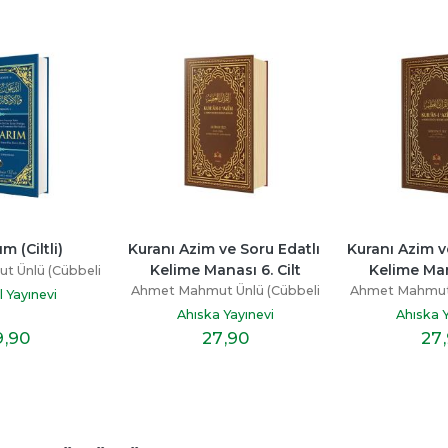
nı Azim ve Soru Edatlı 
Kuranı Azim ve Soru Edatlı 
Kuranı
elime Manası 6. Cilt
Kelime Manası 4. Cilt
Kel
t Mahmut Ünlü (Cübbeli
Ahmet Mahmut Ünlü (Cübbeli
Ahmet
Hoca)
Hoca)
Ahıska Yayınevi
Ahıska Yayınevi
27
,90
27
,90