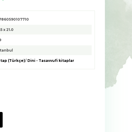
7860590107710
.5 x 21.0
9
stanbul
itap (Türkçe)
/
Dini - Tasavvufi kitaplar