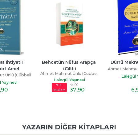
ün Nüfus Arapça 
Dürrü Meknun Kasidesi
İki Ayeti
(Ciltli)
Ahmet Mahmut Ünlü (Cübbeli
Ahmet Mah
ahmut Ünlü (Cübbeli
Hoca)
Lalegül Yayınevi
Lal
Hoca)
alegül Yayınevi
44
,90
%15
37
,90
6
,90
DİRİM
YAZARIN DIĞER KITAPLARI