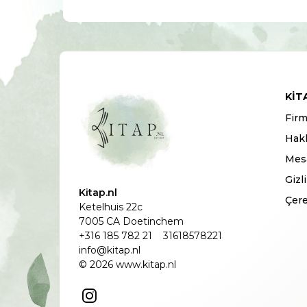
KIT
Firm
Hak
Mesa
Gizl
Kitap.nl
Çere
Ketelhuis 22c
7005 CA Doetinchem
+316 185 782 21
31618578221
info@kitap.nl
© 2026 www.kitap.nl