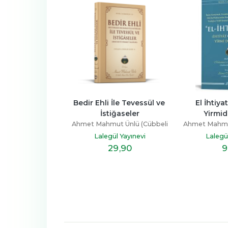
Ehli İle Tevessül ve 
El İhtiyatat İhtiyatlı 
Behcet
İstiğaseler
Yirmidört Amel
Ahmet M
Mahmut Ünlü (Cübbeli
Ahmet Mahmut Ünlü (Cübbeli
L
Hoca)
Hoca)
Lalegül Yayınevi
Lalegül Yayınevi
29
,90
9
,90
İN