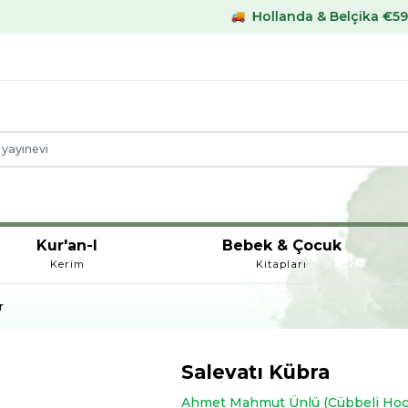
Hollanda & Belçika €59,- üstü kargo b
Kur'an-I
Bebek & Çocuk
Kerim
Kitapları
r
Salevatı Kübra
Ahmet Mahmut Ünlü (Cübbeli Hoc