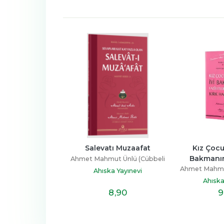
Salevatı Muzaafat
Kız Çocuklarına İyi 
Bakmanın Faziletleri
Ahmet Mahmut Ünlü (Cübbeli
Ahmet Mahmut Ünlü (Cübbeli
Ah
Hoca)
Ahıska Yayınevi
Hoca)
Ahıska Yayınevi
8
,90
9
,90