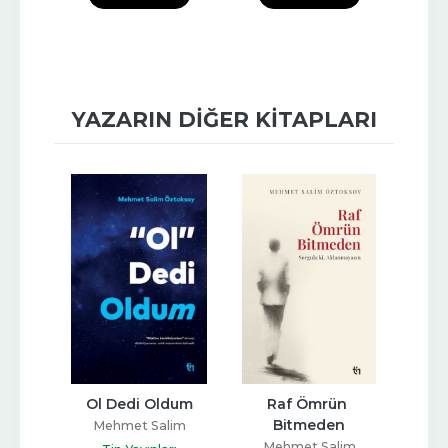
YAZARIN DIĞER KITAPLARI
rsan 
Ol Dedi Oldum
Raf Ömrün 
Allah
Gibi 
Bitmeden
Allah
Mehmet Salim
Öztoksoy
Mehmet Salim