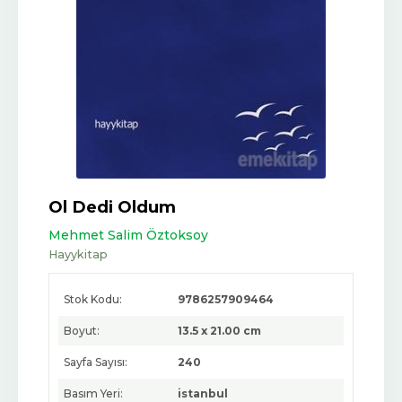
Ol Dedi Oldum
Mehmet Salim Öztoksoy
Hayykitap
Stok Kodu:
9786257909464
Boyut:
13.5 x 21.00 cm
Sayfa Sayısı:
240
Basım Yeri:
istanbul