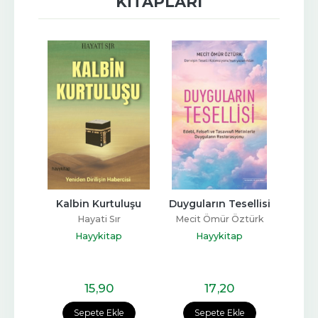
KITAPLARI
yorum
Kalbin Kurtuluşu
Duyguların Tesellisi
Yaş
ayı
Hayati Sır
Mecit Ömür Öztürk
Ze
p
Hayykitap
Hayykitap
15
,90
17
,20
e
Sepete Ekle
Sepete Ekle