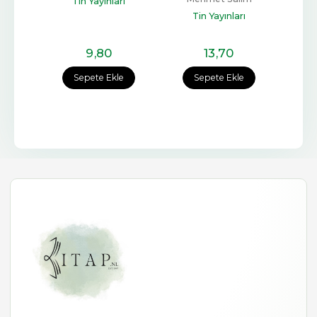
Tin Yayınları
im
Öztoksoy
Me
Tin Yayınları
y
rı
9
,80
13
,70
e
Sepete Ekle
Sepete Ekle