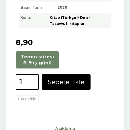
Basım Tarihi:
2020
Konu:
Kitap (Türkçe)
/
Dini -
Tasavvufi kitaplar
8
,90
Temin süresi
6-9 iş günü
Sepete Ekle
Hata bildir
Açıklama