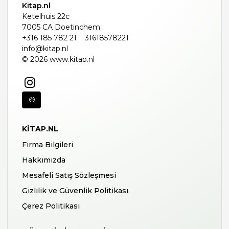
Kitap.nl
Ketelhuis 22c
7005 CA Doetinchem
+316 185 782 21
31618578221
info@kitap.nl
© 2026 www.kitap.nl
KITAP.NL
Firma Bilgileri
Hakkımızda
Mesafeli Satış Sözleşmesi
Gizlilik ve Güvenlik Politikası
Çerez Politikası