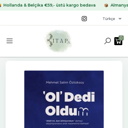
landa & Belçika €59,- üstü kargo bedava
Almanya & Fr
0