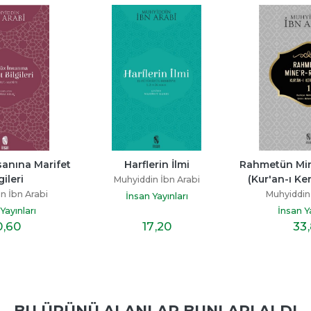
anına Marifet 
Harflerin İlmi
Rahmetün Min
gileri
(Kur'an-ı Ker
Muhyiddin İbn Arabi
n İbn Arabi
Muhyiddin 
İnsan Yayınları
Yayınları
İnsan Ya
0
,60
17
,20
33
BU ÜRÜNÜ ALANLAR BUNLARI ALDI