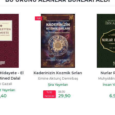
-%
16
Hidayete - El 
Kaderinizin Kozmik Sırları
Nurlar R
ined Dalal
Emine Aktunç Demirbaş
Muhyiddin 
 Gazali
Şira Yayınları
İnsan Ya
Yayınları
35
,70
%16
,40
29
,90
6
,
İNDİRİM