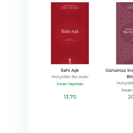
z İnsanına 
İlahi Aşk
Günümüz İns
su'l-Hikem
Bil
Muhyiddin İbn Arabi
din İbn Arabi
Muhyiddi
İnsan Yayınları
n Yayınları
İnsan 
20
,10
13
,70
2