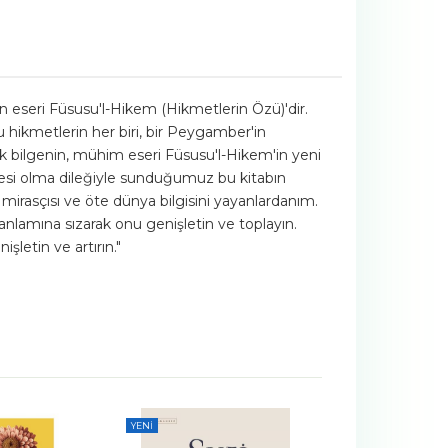
an eseri Füsusu'l-Hikem (Hikmetlerin Özü)'dir.
 hikmetlerin her biri, bir Peygamber'in
yük bilgenin, mühim eseri Füsusu'l-Hikem'in yeni
ümesi olma dileğiyle sunduğumuz bu kitabın
n mirasçısı ve öte dünya bilgisini yayanlardanım.
n anlamına sızarak onu genişletin ve toplayın.
şletin ve artırın."
YENI
YENI