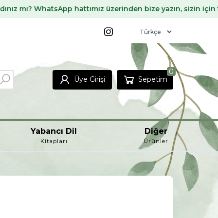
pp hattımız üzerinden bize yazın, sizin için temin edelim ✨
0
Üye Girişi
Sepetim
Yabancı Dil
Diğer
Kitapları
Ürünler