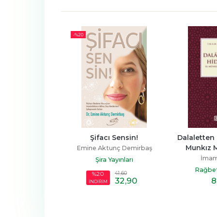
-%
20
et Risalesi
Şifacı Sensin!
Dalaletten 
Munkız M
bn Arabi
Emine Aktunç Demirbaş
İmam
n Yayınları
Şira Yayınları
Rağbet 
41
,60
%20
6
,90
32
,90
8
İNDİRİM