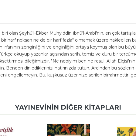
biri olan Şeyhü'l-Ekber Muhyiddin İbnü'l-Arabî'nin, en çok tartışıl
bir harf noksan ne de bir harf fazla" olmamak üzere nakledilen bu
lam irfanının zenginliğini ve enginliğini ortaya koymuş olan bu bü
n Türkçe okuyup yazanlar açısından sarih, temiz ve duru bir terc
aksettirmesi dileğimizdir. "Ne nebiyim ben ne resul. Allah Elçisi'ni
elin. Benden dinlediklerinizi hatırınızda tutun. Ardından bu sözleri
eni engellemeyin. Bu, kuşkusuz üzerinize serilen birrahmettir, geni
YAYINEVININ DIĞER KITAPLARI