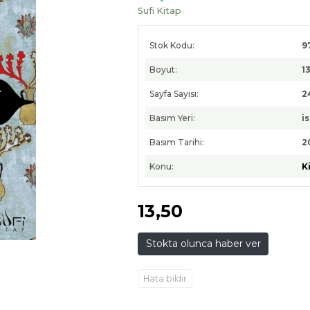
Sufi Kitap
Stok Kodu:
9
Boyut:
13
Sayfa Sayısı:
2
Basım Yeri:
i
Basım Tarihi:
2
Konu:
K
13
,50
Stokta olunca haber ver
Hata bildir