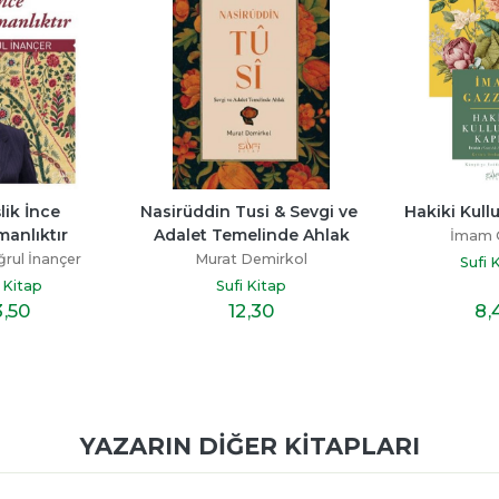
lik İnce 
Nasirüddin Tusi & Sevgi ve 
Hakiki Kull
anlıktır
Adalet Temelinde Ahlak
İmam 
rul İnançer
Murat Demirkol
Sufi 
i Kitap
Sufi Kitap
3
,50
12
,30
8
,
YAZARIN DIĞER KITAPLARI