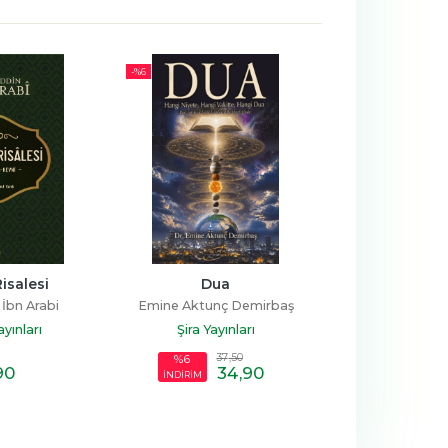
-%
6
isalesi
Dua
Tecvidli Elif
Öğreniyorum -
İbn Arabi
Emine Aktunç Demirbaş
Heye
yınları
Şira Yayınları
Diyanet Vakfı
37
,50
%6
90
34
,90
4
,9
İNDİRİM