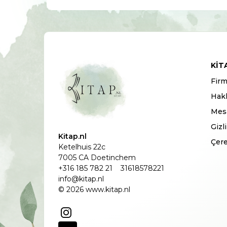
KIT
Firm
Hak
Mesa
Gizl
Kitap.nl
Çere
Ketelhuis 22c
7005 CA Doetinchem
+316 185 782 21
31618578221
info@kitap.nl
© 2026 www.kitap.nl