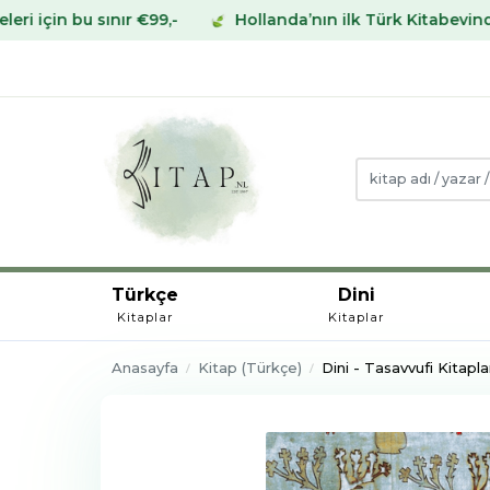
 €99,-
Hollanda’nın ilk Türk Kitabevinden Avrupa’nın h
Türkçe
Dini
Kitaplar
Kitaplar
Anasayfa
Kitap (Türkçe)
Dini - Tasavvufi Kitapla