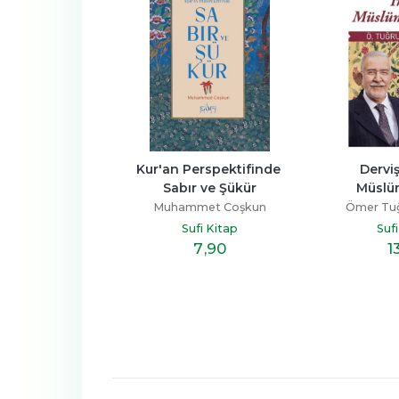
la Kul Olmak
Kur'an Perspektifinde 
Derviş
Sabır ve Şükür
Müslüm
ttin Akyüz
Muhammet Coşkun
Ömer Tuğ
fi Kitap
Sufi Kitap
Suf
9
,80
7
,90
1