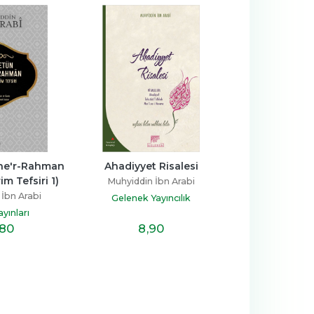
e'r-Rahman 
Ahadiyyet Risalesi
Fusûsül Hikem 
im Tefsiri 1)
Keli
Muhyiddin İbn Arabi
İbn Arabi
Muhyiddin İ
Gelenek Yayıncılık
yınları
Türkiye Diyanet V
,80
8
,90
48
,