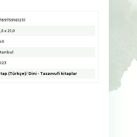
789759161231
,5 x 21,0
40
stanbul
023
itap (Türkçe)
/
Dini - Tasavvufi kitaplar