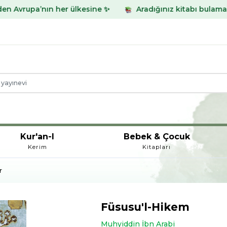
er ülkesine ✨
Aradığınız kitabı bulamadınız mı? WhatsA
Kur'an-I
Bebek & Çocuk
Kerim
Kitapları
r
Füsusu'l-Hikem
Muhyiddin İbn Arabi