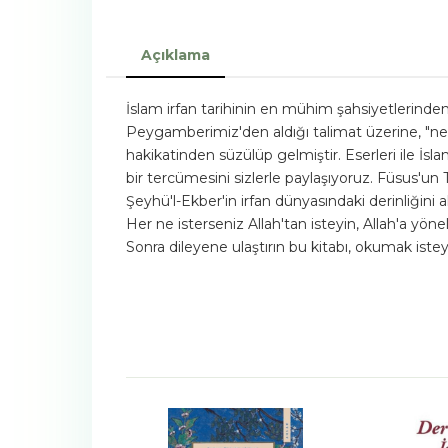
Açıklama
İslam irfan tarihinin en mühim şahsiyetlerinden 
Peygamberimiz'den aldığı talimat üzerine, "ne 
hakikatinden süzülüp gelmiştir. Eserleri ile İs
bir tercümesini sizlerle paylaşıyoruz. Füsus'u
Şeyhü'l-Ekber'in irfan dünyasındaki derinliğini 
Her ne isterseniz Allah'tan isteyin, Allah'a yön
Sonra dileyene ulaştırın bu kitabı, okumak istey