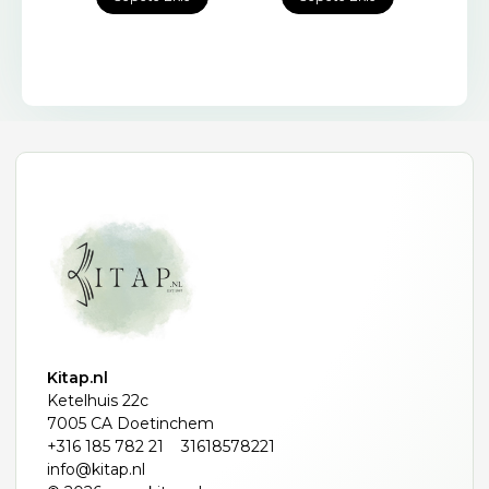
Kitap.nl
Ketelhuis 22c
7005 CA Doetinchem
+316 185 782 21
31618578221
info@kitap.nl