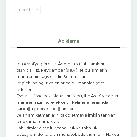
Hata bildir
Açıklama
İbn Arabî'ye göre Hz. Âdem (a.s.) ilahi isimlerin
taşıyıcısı, Hz. Peygamber (s.a.v.) ise bu isimlerin
manalarının taşıyıcısıdır. Bu manalar,
keşf ehline açılır ve onlar da bu manaları şerh
ederler.
Esma-i Hüsna'daki Manaların Keşfi, İbn Arabî'ye açılan
manaların izini sürerek onun kelimeler arasında
kurduğu geçişleri, bağlantıları
ve anlam katmanlarını takip etmeye imkân tanıyan
bir okuma sunmaktadır.
İlahi isimlerle taalluk, tahakkuk ve tahalluk
düzeylerinde kurulan münasebetler; isimlerin Hakk'a