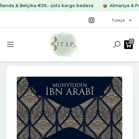
& Belçika €59,- üstü kargo bedava
Almanya & Fransa 
0