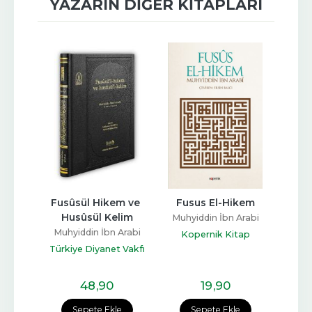
YAZARIN DIĞER KITAPLARI
alesi
Fusûsül Hikem ve 
Fusus El-Hikem
Allah
Husûsül Kelim
Arabi
Muhyiddin İbn Arabi
Muhy
Muhyiddin İbn Arabi
cılık
Kopernik Kitap
Türkiye Diyanet Vakfı
Yayınları
48
,90
19
,90
e
Sepete Ekle
Sepete Ekle