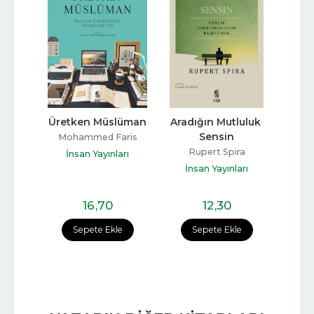
yor
Üretken Müslüman
Aradığın Mutluluk 
Göz 
Sensin
Dil 
ktar
Mohammed Faris
Rupert Spira
arı
İnsan Yayınları
İnsan Yayınları
İn
16
,70
12
,30
e
Sepete Ekle
Sepete Ekle